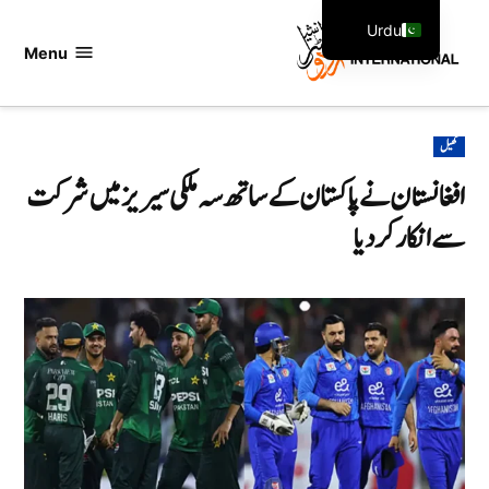
Ski
Urdu
t
Menu
اردو
English
conten
انٹرنیشنل
POSTED
کھیل
IN
افغانستان نے پاکستان کے ساتھ سہ ملکی سیریز میں شرکت
سے انکار کر دیا