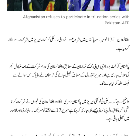
Afghanistan refuses to participate in tri-nation series with
Pakistan-AFP
افغانستان نے 17 نومبر سے پاکستان میں شروع ہونے والی سہ ملکی کرکٹ سیریز میں شرکت سے انکار
کر دیا ہے۔
پاکستان کرکٹ بورڈ (پی سی بی) کے ترجمان کے مطابق، افغانستان کی عدم شرکت کے بعد متبادل ٹیم
کی تلاش جاری ہے اور سیریز شیڈول کے مطابق کھیلی جائے گی ترجمان نے بتایا کہ اس حوالے سے
فیصلہ جلد کر لیا جائے گا۔
واضح رہے کہ سہ ملکی ٹی ٹوئنٹی سیریز میں پاکستان، سری لنکا اور افغانستان کی ٹیموں نے شرکت کرنا
تھی جس کا شیڈول پی سی بی پہلے ہی جاری کر چکا ہے سیریز 17 سے 29 نومبر تک راولپنڈی اور لاہور
میں کھیلی جانی ہے۔