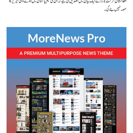
افغانستان کرکٹ بورڈ نے ایک بیان میں تصدیق کی ہے کہ ان کی ٹیم پاکستان میں ہونے والی سیریز کا
حصہ نہیں بنے گی۔