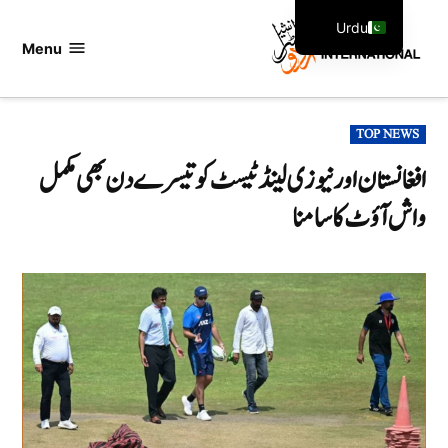
Ski
Urdu
t
Menu
اردو
English
conten
انٹرنیشنل
POSTED
TOP NEWS
IN
افغانستان اور نیوزی لینڈ ٹیسٹ کو تیسرے دن بھی مکمل
واش آؤٹ کا سامنا