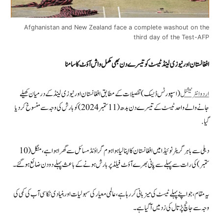
Afghanistan and New Zealand face a complete washout on the
third day of the Test-AFP
افغانستان اور نیوزی لینڈ ٹیسٹ کو تیسرے دن بھی مکمل واش آؤٹ کا سامنا
اردوانٹرنیشنل
(اسپورٹس ڈیسک) تفصیلات کے مطابق افغانستان اور نیوزی لینڈ کے درمیان کھیلے
جانے والے واحد ٹیسٹ کے تیسرے دن بدھ (11 ستمبر 2024) کو بارش کی وجہ سے منسوخ کر دیا
گیا.
دہلی سے باہر گریٹر نوئیڈا میں افغانستان کا اپنا لیا ہوا ہوم گراؤنڈ مسائل سے گھرا ہوا ہے، منگل (10
ستمبر) کی رات سے پہلے سے پانی بھرے آؤٹ فیلڈ پر بارش ہونے کے باعث پہلے دو دن ضائع ہو گئے۔
یہ مقام، جو اپنے پہلے ٹیسٹ کی میزبانی کر رہا ہے، عالمی معیار کی سہولیات اور بنیادی نکاسی آب کی کمی کی
وجہ سے جانچ پڑتال کی زد میں آ گیا ہے۔