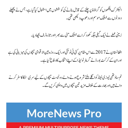
الیکٹرک پنکھوں کو گراؤنڈ پر چلنے کے قابل بنانے کی کوششوں میں استعمال کیا گیا ہے، جس نے پچھلے
دو دنوں سے خشک موسم اور دھوپ دیکھی تھی۔
زمینی عملے نے ایک گیلی جگہ کھود کر اسے خشک مٹی سے بھرا اور تازہ ٹرف بچھا دیا۔
افغانستان نے 2017 سے اس مقام پر کئی ٹی ٹوئنٹی اور ایک روزہ بین الاقوامی میچوں کی میزبانی کی ہے
اور ان کے کرکٹ بورڈ نے گریٹر نوئیڈا کے اپنے انتخاب کا دفاع کیا ہے۔
ٹم ساؤتھی نیوزی لینڈ کو اگلے ہفتے شروع ہونے والے دو ٹیسٹ میچوں کے لیے سری لنکا کا سفر کرنے
والے ہیں اور بھارت کے خلاف مزید تین میچوں میں واپسی کریں گے۔