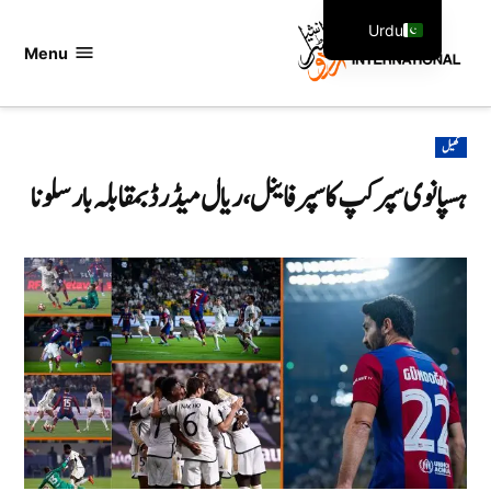
Ski
Urdu
t
Menu
اردو
English
conten
انٹرنیشنل
POSTED
کھیل
IN
ہسپانوی سپر کپ کا سپر فاینل، ریال میڈرڈ بمقابلہ بارسلونا