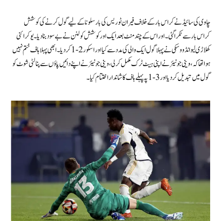
چاوی کی سائیڈ نے کراس بار کے خلاف فیران ٹوریس کی بارسلونا کے لیے گول کرنے کی کوشش
کراس بار سے ٹکرا گئی ۔اور اس کے چند منٹ بعد ایک اور کوشش کو لنن نے بے سود بنا دیا ۔ یوکرائنی
کھلاڑی لیوانڈووسکی نے پہلا گول ایک والی کی مدد سے کیا اور اسکو ر 2-1 کر دیا۔ ابھی پہلا ہاف ختم نہیں
ہوا تھا کہ ، وینی جونیئر نے اپنی ہیٹ ٹرک مکمل کر لی ،وینی جونیئر نے اپنے دائیں پاؤں سے پنالٹی شوٹ کو
گول میں تبدیل کردیا اور 3-1 پہ پہلے ہاف کا شاندار اختتام کیا ۔