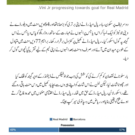
Vini Jr progressing towards goal for Real Madrid.
دوسرا ہاف پرسکون رہا ، ریال میڈرڈ نے اپنی برتری کو بڑھانا تھا اور 64ویں منٹ میں ویلورڈے نے
وینی جونیئر کو ایک لمبا کراس دیا جس پر انہوں نے مہارت کے ساتھ روڈریگو کو پاس دیا جس نے اس
گیند پہ گول اسکور کیا ۔ ریال میڈرڈ نے کھیل پر کنٹرول برقرار رکھا۔ براہیم 77 ویں منٹ میں متبادل
کے طور پر میدان میں آئے اور صرف دو منٹ بعد انہوں نے اپنی ٹیم کے لیے تقریباً پانچواں گول کر
دیا۔
بارسلونا نے نقصان کو کم کرنے کی کوشش کی جب جواؤ فیلکس نے ڈیفنڈر کے اوپر گیند کو فلک کیا
اورچھوٹا شاٹ لیا، لیکن لنن نے اس شاٹ کو اپنے پیروں سے بچایا ،کھیل میں دس منٹ باقی رہ گئے
تھے ر اسکور لائن ریال میڈرڈ کے حق میں تھا ۔ ریال میڈرڈ نے اختتامی منٹوں میں عمدہ دفاع کرتے
ہوئے فتح کو یقینی بنایا اور ریاض میں ہسپانوی سپر کپ جیتا۔