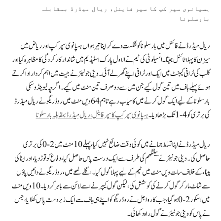
ہسپانوی سپر کپ کا سپر فاینل، ریال میڈرڈ بمقابلہ
بارسلونا
ریال میڈرڈ نے فائنل میں بارسلونا کو شکست دے کر اپنا تیرہواں ہسپانوی سپر کپ اور ریاض میں
سیزن کا پہلا ٹائٹل جیتا۔ انسیلوٹی کی ٹیم نے الاول پارک اسٹیڈیم میں شاندار کارکردگی کا مظاہرہ کیا اور
کلب کی ٹرافی کیبنٹ میں ایک اور ٹرافی اپنے گھر لے آئی ۔ وینی جونیئر نے جیت میں اہم کردار ادا کرتے
ہوئے پہلے ہاف میں تین گول کیے جن میں سے دو صرف تین منٹ میں کیے۔ اگرچہ لیوینڈوسکی
بارسلونا کے لیے ایک گول کرنے میں کامیاب رہے تاہم 64ویں منٹ میں روڈریگو نے ریال میڈرڈ
کی برتری کو 4-1 تک بڑھا دیا۔
ہسپانوی سپر کپ کا سپر فاینل، ریال میڈرڈ بمقابلہ بارسلونا
ریال میڈرڈ نے اپنا تسلط جمانے میں کوئی وقت ضائع نہیں کیا، پہلے 10 منٹ میں 2-0 کی برتری
حاصل کی۔ وینی جونیئر نے بیلنگھم کی طرف سے ایک درست پاس حاصل کیا، دفاع کو توڑ دیا، اور ایناکی
پینا، کے خلاف سات ویں منٹ میں ٹیم کے لیے پہلا گول کیا ۔ اگلے لمحے میں، روڈریگو نے دائیں پاؤں
سے شاٹ مار کر گول کرنے کی کوشش کی ، لیکن گول کیپر نے اسے لائن سے باہر کر دیا۔ 10ویں منٹ
میں اسکور 2-0 ہو گیا ،جب کارواجل نے روڈریگو کو اپنے ہی ہاف سے ایک زبردست پاس کھلایا، جس
نے پاس کو وینی جونیئر نے گول راہ دکھائی ۔