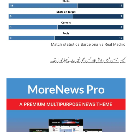
Match statistics Barcelona vs Real Madrid
کین ولیمسن نہیں، جوش کلارکسن بھی نہیں، اب کھیلے گا ول ینگ