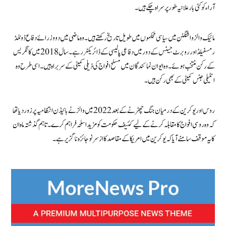
آراء کو کئی بار علانیہ طور پر سراہ چکے ہیں۔
مائیک والز واشنگٹن میں سیاسی محکموں میں طویل تاریخ رکھتے ہیں۔ وہ ماضی میں دو وزرائے دفاع ڈونلڈ
رمسفیلڈ اور روبرٹ جیٹس کے دور میں دفاعی پالیسی کے ڈائریکٹر رہے۔ سال 2018 میں کانگریس
کے رکن منتخب ہوئے۔ وہ ایوان نمائندگان میں مسلح افواج کی ذیلی کمیٹی کے سربراہ ہیں۔ اسی طرح وہ
انٹیلی جنس کمیٹی کے بھی رکن ہیں۔
روس اور یوکرین کے درمیان جنگ چھڑنے کے بعد 2022 میں والز نے بائیڈن انتظامیہ پر زور دیا تھا
کہ وہ روسی افواج کا مقابلہ کرنے کے لیے کئیف حکومت کو مزید اسلحہ فراہم کرے۔ تاہم گذشتہ ماہ ان
کا یہ موقف سامنے آیا کہ یوکرین میں امریکا کے مقاصد کا از سر نو جائزہ نا گزیر ہے۔