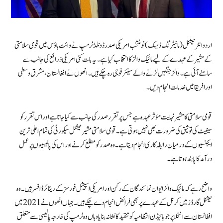
اردو انٹرنیشنل (مانیٹرنگ ڈیسک) نومنتخب امریکی صدر ڈونلڈ ٹرمپ نے وائٹ ہاؤس میں قومی سلامتی
کے مشیر کے عہدے کے لیے مائیک والز کا انتخاب کیا ہے۔ یہ بات کئی امریکی ذرائع کی جانب سے
سامنے آئی ہے۔ والز جنگیں لڑنے والے سینئر فوجی رہ چکے ہیں۔ انھوں نے افغانستان، مشرق وسطی
اور افریقا میں خدمات انجام دیں۔
قومی سلامتی کا مشیر نہایت مؤثر عہدہ ہے جس پر تقرر صدر کی جانب سے کیا جاتا ہے اور اس تقرر کو
سینیٹ کی توثیق کی ضرورت بھی نہیں ہوتی ہے۔ قومی سلامتی مشیر نیشنل سیکورٹی کی تمام اعلی ترین
ایجنسیوں کے درمیان رابطہ کاری انجام دیتا ہے۔ وہ صدر کو مطلع کرنے اور اس کی پالیسیوں پر عمل
درآمد کا پابند ہوتا ہے۔
واضح رہے کہ مائیک والز ایوان نمائندگان کے رکن اور امریکی اسپیشل فورسز کے ریٹائرڈ افسر ہیں۔ وہ
نیشنل گارڈز میں کرنل کے عہدے پر بھی فرائض انجام دے چکے ہیں۔ جہاں انھوں نے 2021 میں
افغانستان سے انخلا پر جو بائیڈن انتظامیہ کو تنقید کا نشانہ بنایا وہاں وہ ٹرمپ کی خارجہ پالیسی سے متعلق