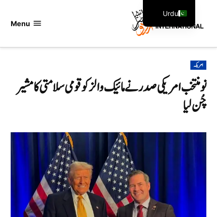
Ski
Urdu
t
Menu
اردو
English
conten
انٹرنیشنل
POSTED
امریکہ
IN
نو منتخب امریکی صدر نے مائیک والز کو قومی سلامتی کا مشیر
چُن لیا