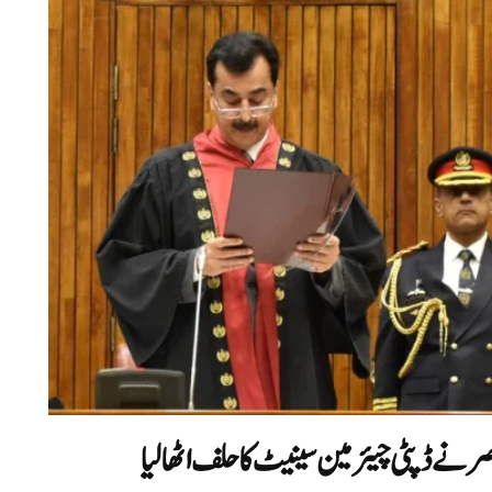
 نے ڈپٹی چیئرمین سینیٹ کاحلف اٹھا لیا