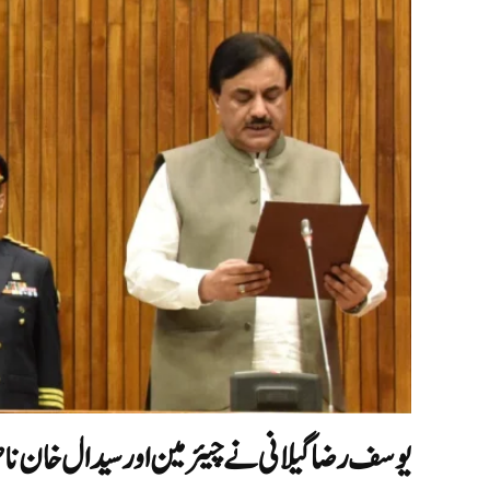
یوسف رضا گیلانی نے چیئرمین اور سیدال خان ناصر