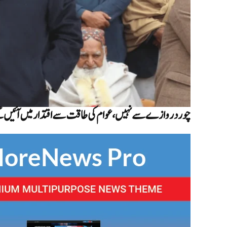
چور دروازے سے نہیں، عوام کی طاقت سے اقتدار میں آئیں گ