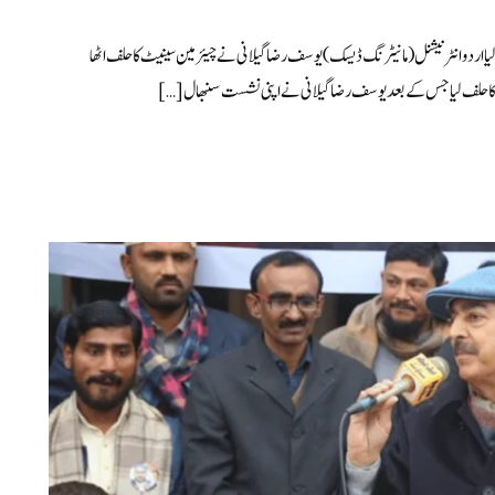
یا اردو انٹرنیشنل (مانیٹرنگ ڈیسک) یوسف رضا گیلانی نے چیئرمین سینیٹ کا حلف اٹھا
کا حلف لیا جس کے بعد یوسف رضا گیلانی نے اپنی نشست سنبھال […]