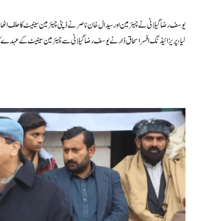
یوسف رضا گیلانی نے چیئرمین اور سیدال خان ناصر نے ڈپٹی چیئرمین سینیٹ کاحلف اٹھا ل
لیا،پریزائیڈنگ افسر اسحاق ڈار نے یوسف رضا گیلانی سے چیئرمین سینیٹ کے عہدے 