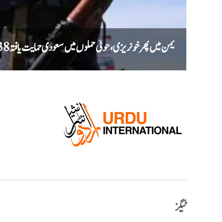
یمن میں پھر خونریزی، حوثی حملوں میں سعودی حمایت یافتہ 38 فوجی ہلاک
ٹیگز