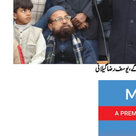
ے، یوسف رضا گیلانی