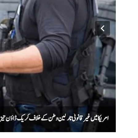
امریکا میں غیر قانونی تارکین وطن کے خلاف کریک ڈاؤن تیز، ایک ماہ میں ری