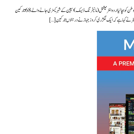
Spain Immigration – کروز شپ نےاسپین جانے والے 68 تارکین وطن کو بچا لیا اردو انٹرنیشنل (مانیٹرنگ ڈیسک) اسپین کے شہر کینری جانے والے 68 تارکین
یٹر نے کہا ہے کہ ایک لگژری کروز جہاز نے درجنوں تارکین […]