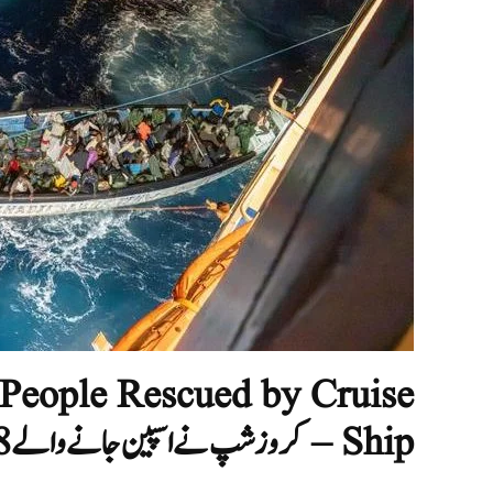
 People Rescued by Cruise
Ship – کروز شپ نےاسپین جانے والے 68 تارکین وطن کو بچا لیا