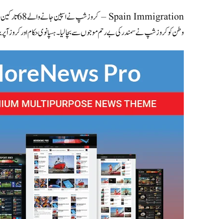
وطن کو کروز شپ نے سمندر کی بے رحم موجوں سے بچا لیا۔ ہسپانوی حکام اور کروز آپر