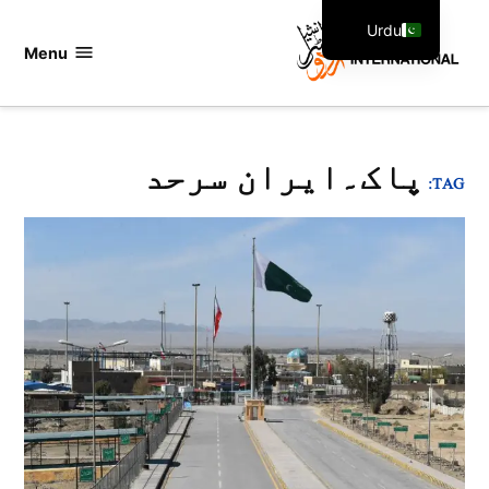
Ski
Urdu
t
Menu
اردو
English
conten
انٹرنیشنل
پاک۔ایران سرحد
TAG: