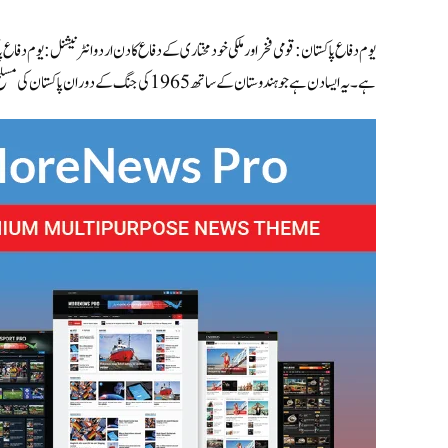
ہے۔ یہ ایسا دن ہے جو ہندوستان کے ساتھ 1965 کی جنگ کے دوران پاکستان کی مسلح […]