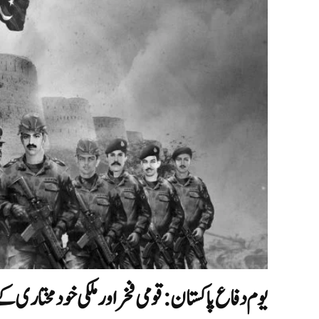
یوم دفاع پاکستان: قومی فخر اور ملکی خود مختاری ک