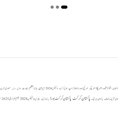
امریکا
ایران
امریکہ
بابر اعظم
اقوام متحدہ
بھارت
سعودی عرب
انستان
امریکی صدر ڈونلڈ ٹرمپ
حماس
انڈیا کرکٹ
اولمپکس 2024
روس
پاکستان کرکٹ
پاکستان کرکٹ بورڈ
پیرس اولمپکس 2024
ستان تحریک انصاف
چیمپئنز ٹرافی 2025
چ
پاکستان سپر لیگ
پریمیئر لیگ