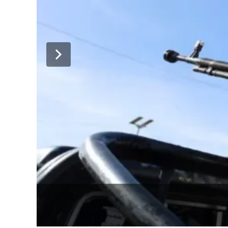
دہشت گردوں کا