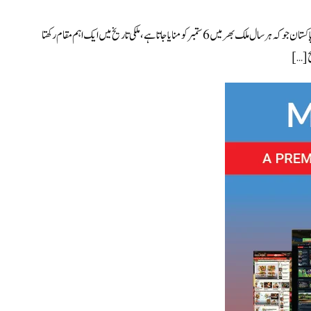
یوم دفاع پاکستان: قومی فخر اور ملکی خود مختاری کے دفاع کا دن اردو انٹرنیشنل :یوم دفاع پاکستان جو کہ ہر سال ملک بھر میں 6 ستمبر کو منایا جاتا ہے، ملکی تاریخ میں ایک اہم مقام رکھتا