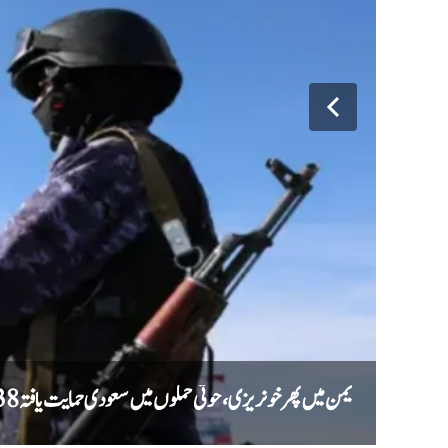
یمن میں پھر خونریزی، حوثی حملوں میں سعودی حمایت یافتہ 38 فوجی ہلاک