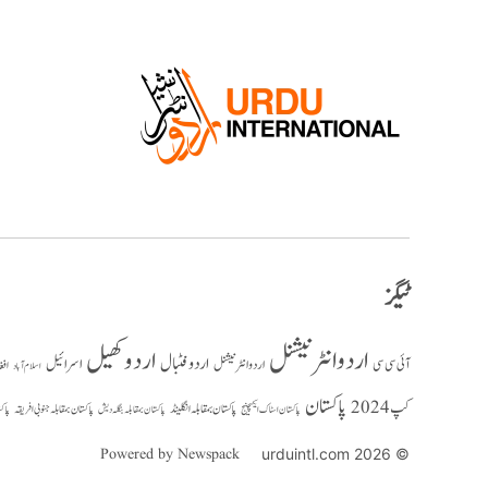
ٹیگز
اردو انٹرنیشنل
اردو کھیل
اردو فٹبال
اسرائیل
آئی سی سی
اردو انٹر نیشنل
افغ
اسلام آباد
پاکستان
کپ 2024
پاکستان بمقابلہ انگلینڈ
پاکستان بمقابلہ جنوبی افریقہ
پاک
پاکستان بمقابلہ بنگلہ دیش
پاکستان اسٹاک ایکسچینج
Powered by Newspack
© 2026 urduintl.com