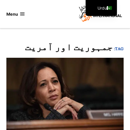
Ski
Urdu
t
Menu
اردو
English
conten
انٹرنیشنل
جمہوریت اور آمریت
TAG: