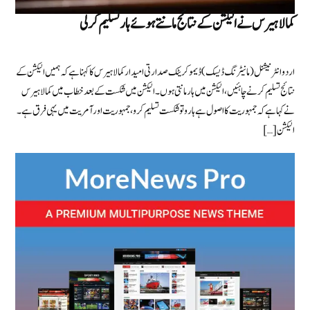
کمالا ہیرس نے الیکشن کے نتائج مانتے ہوئے ہار تسلیم کرلی
اردو انٹرنیشنل (مانیٹرنگ ڈیسک) ڈیموکریٹک صدارتی امیدار کمالا ہیرس کا کہنا ہے کہ ہمیں الیکشن کے
نتائج تسلیم کرنے چاہئیں، الیکشن میں ہار مانتی ہوں۔ الیکشن میں شکست کے بعد خطاب میں کمالا ہیرس
نے کہا ہے کہ جمہوریت کا اصول ہے ہارو تو شکست تسلیم کرو، جمہوریت اور آمریت میں یہی فرق ہے۔
الیکشن […]