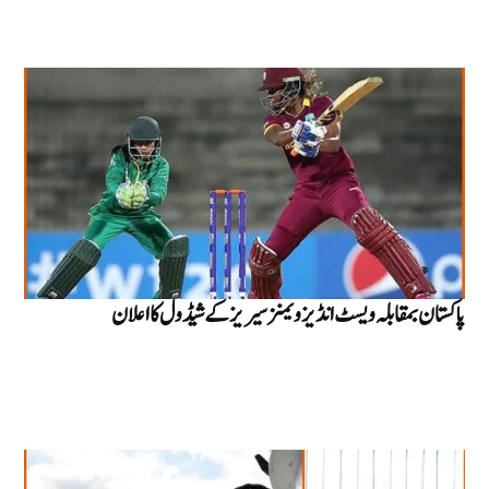
پاکستان بمقابلہ ویسٹ انڈیز ویمنز سیریز کے شیڈول کا اعلان