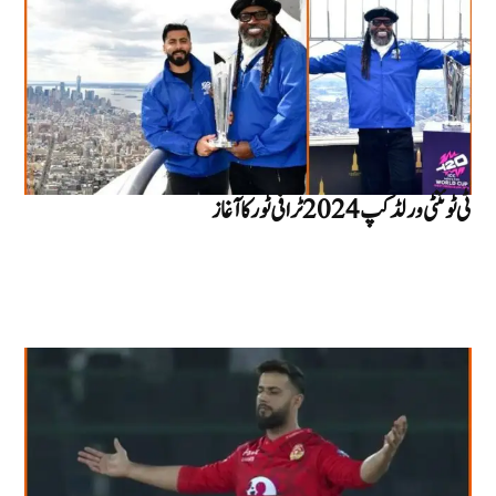
ٹی ٹوئنٹی ورلڈ کپ 2024 ٹرافی ٹور کا آغاز