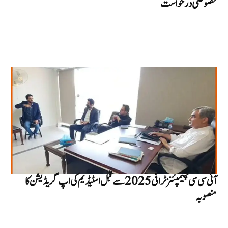
خصوصی درخواست
آئی سی سی چیمپئنز ٹرافی 2025 سے قبل اسٹیڈیم کی اپ گریڈیشن کا
منصوبہ