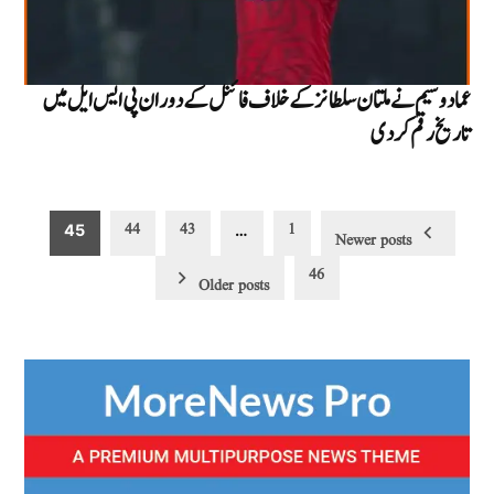
عماد وسیم نے ملتان سلطانز کے خلاف فائنل کے دوران پی ایس ایل میں
تاریخ رقم کر دی
Posts
44
43
1
45
…
Newer posts
pagination
46
Older posts