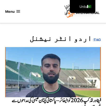
Ski
Urdu
t
Menu
اردو
English
conten
انٹرنیشنل
اردو انٹر نیشنل
TAG:
فیفا ورلڈ کپ 2026 کوالیفائر – پاکستانی کپتان عیسیٰ کی مداحوں سے