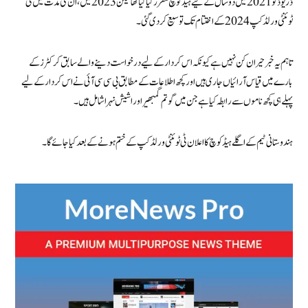
ڈریوڈ کو 2021 میں دو سال کے لیے ہیڈ کوچ مقرر کیا گیا تھا لیکن 2023 میں، ان کی مدت میں ٹی
ٹوئنٹی ورلڈ کپ 2024 کے اختتام تک توسیع کر دی گئی۔
تاہم یہ خبر حیران کن نہیں ہے کیونکہ اس کردار کے لیے درخواست دینے والے سابق کرکٹرز کے
بارے میں قیاس آرائیاں جاری ہیں اور کچھ اطلاعات کے مطابق بی سی سی آئی نے اس کردار کے لیے
پہلے ہی کچھ ناموں سے رابطہ کیا ہے جن میں گوتم گمبھیر اور اشیش نہرا شامل ہیں۔
ہندوستانی ٹیم کے اگلے ہیڈ کوچ کا اعلان ٹی ٹوئنٹی ورلڈ کپ کے ختم ہونے کے بعد کیا جائے گا۔