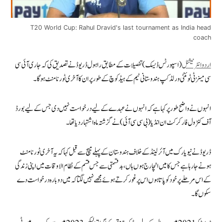
T20 World Cup: Rahul Dravid's last tournament as India head
coach
اردو انٹرنیشنل
(اسپورٹس ڈیسک) تفصیلات کے مطابق راہول ڈریوڈ نے تصدیق کی کہ جاری آئی سی
سی مینز ٹی ٹوئنٹی ورلڈ کپ ہندوستانی ٹیم کے ہیڈ کوچ کے طور پر ان کا آخری ٹورنامنٹ ہوگا۔
انہوں نے واضح طور پر کہا ہے کہ انہوں نے عہدے کے لیے درخواست نہیں دی جس کے لیے بورڈ
آف کنٹرول فار کرکٹ ان انڈیا (بی سی سی آئی) نے گزشتہ ماہ اشتہار دیا تھا۔
ڈریوڈ نے نیو یارک میں آئرلینڈ کے خلاف ہندوستان کے پہلے میچ سے قبل کہا کہ یہ آخری ٹورنامنٹ
ہونے جا رہا ہے جس کا میں انچارج ہوں ہاں، بدقسمتی سے جس قسم کے نظام الاوقات میں اپنی زندگی
کے اس مرحلے پر خود کو پاتا ہوں اس پر غور کرتے ہوئے مجھے نہیں لگتا کہ میں دوبارہ درخواست دے
سکوں گا۔