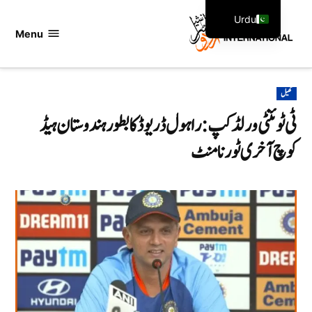
Ski
Urdu
t
Menu
اردو
English
conten
انٹرنیشنل
POSTED
کھیل
IN
ٹی ٹوئنٹی ورلڈ کپ : راہول ڈریوڈ کا بطور ہندوستان ہیڈ
کوچ آخری ٹورنامنٹ