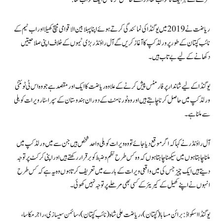
ریاضت نے 2019 میں یوگنڈا کی نمائندگی کرتے ہوئے اپنا پہلا بین الاقوامی میچ کھیلا اور اب ٹیم کے
نائب کپتان کے طور پر ورلڈ کپ کا آغاز کریں گے آل راؤنڈر بڑی ٹیموں کے خلاف اپنی صلاحیتیں
دکھانے کے لیے بے تاب ہیں۔
یوگنڈا کے لیے شاندار پرفارمنس پیش کرنے کے علاوہ ریاضت کا ایک اور مقصد ہے جو وہ اس ٹی ٹوئنٹی
ورلڈ کپ میں حاصل کرنا چاہتےہیں اور وہ ٹورنامنٹ کے دوران ہندوستان کے سپر اسٹار ویرات کوہلی
سے ملنا ہے۔
آل راؤنڈر نے کہا کہ اگر موقع دیا جائے تو وہ ویرات کوہلی واحد شخص ہیں جن سے میں ورلڈ کپ میں
ملنا چاہتا ہوں میں سیکھنا چاہتا ہوں کہ وہ کس طرح نظم و ضبط کو برقرار رکھتے ہیں اور اپنی کرکٹ پر توجہ
دیتے ہیں ایک چیز جس کی میں واقعی ویرات کے بارے میں تعریف کرتا ہوں وہ یہ ہے کہ کس طرح
انہوں نے اپنے کھیل کے کیریئر کے کسی بھی مرحلے پر توجہ نہیں کھوئی۔
یوگنڈا ا سکواڈ: برائن مسابا (کپتان)، ریاضت علی شاہ (نائب کپتان)، سائمن سیسازی، راجر مکاسا،