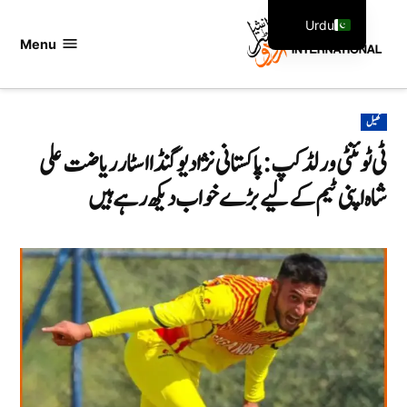
Ski
Urdu
t
Menu
اردو
English
conten
انٹرنیشنل
POSTED
کھیل
IN
ٹی ٹوئنٹی ورلڈ کپ: پاکستانی نژاد یوگنڈا اسٹار ریاضت علی
شاہ اپنی ٹیم کے لیے بڑے خواب دیکھ رہے ہیں