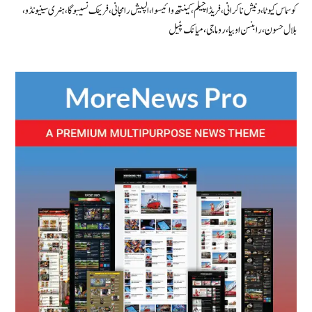
کوسماس کیوٹا، دنیش ناکرانی، فریڈ اچیلم، کینتھ وائیسوا، الپیش رامجانی، فرینک نسیبوگا، ہنری سینیونڈو،
بلال حسون، رابنسن اوبیا، روما جی، میانک پٹیل