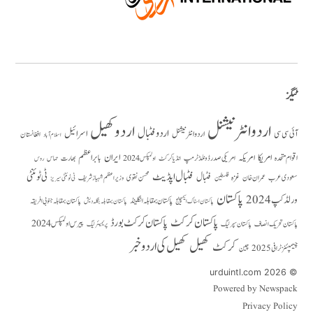
ٹیگز
اردو انٹرنیشنل
اردو کھیل
اردو فٹبال
اسرائیل
آئی سی سی
اردو انٹر نیشنل
افغانستان
اسلام آباد
امریکا
ایران
امریکہ
بابر اعظم
اقوام متحدہ
بھارت
امریکی صدر ڈونلڈ ٹرمپ
حماس
انڈیا کرکٹ
اولمپکس 2024
روس
فٹبال اپڈیٹ
فٹبال
ٹی ٹوئنٹی
سعودی عرب
عمران خان
غزہ
فلسطین
محسن نقوی
وزیراعظم شہباز شریف
ٹی ٹوئنٹی سیریز
پاکستان
ورلڈ کپ 2024
پاکستان بمقابلہ انگلینڈ
پاکستان بمقابلہ جنوبی افریقہ
پاکستان بمقابلہ بنگلہ دیش
پاکستان اسٹاک ایکسچینج
پاکستان کرکٹ
پاکستان کرکٹ بورڈ
پیرس اولمپکس 2024
پاکستان تحریک انصاف
پاکستان سپر لیگ
پریمیئر لیگ
کھیل
کھیل کی اردو خبر
کرکٹ
چیمپئنز ٹرافی 2025
چین
© 2026 urduintl.com
Powered by Newspack
Privacy Policy