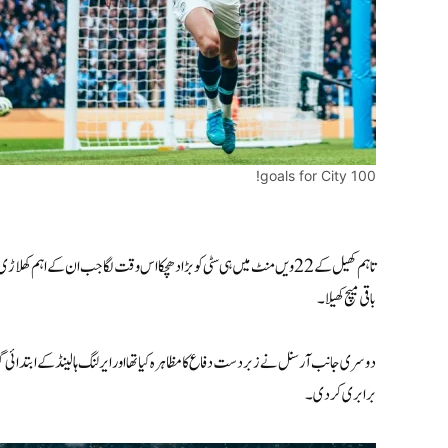
100 goals for City!
باقی میچ کھیلا ۔
دوسری جانب آرسنل نے زبردست دفاع کا مظاہرہ کیا تھا اور ایرلنگ ہالینڈ کے ابتدائی 
برابری کردی۔