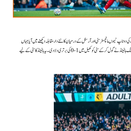
ی دو ٹاپ ٹیموں مانچسٹر سٹی اور آرسنل کے درمیان کانٹے دار مقابلہ دیکھنے میں آیا جہاں
مانچسٹر سٹی نے ہوم اسٹیڈیم میں مضبوط آغاز کیا اور کھیل کے پہلے نو منٹ کے بعد ہی ایرلنگ ہالینڈ نے گول کرکے سٹی کو کھیل میں 1-0 کی برتری دلا دی ۔ یہ ہالینڈ کا سٹی کے لیے