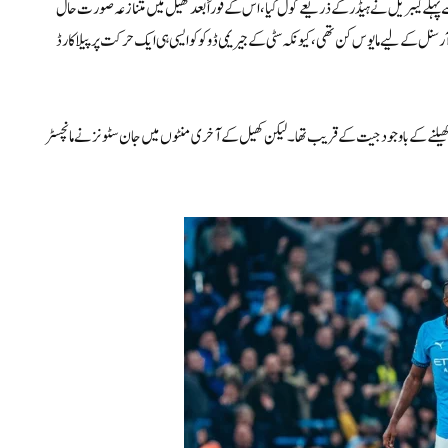
پہلے گیبریل نے ہیڈر کے ذریعے گول کیا، اس کے فوراً بعد کھیل میں متنازعہ صورت حال
 آرسنل کے لیے مایوس کن تھی، کیونکہ سٹی کے جیریمی ڈوکو کو ایسی ہی ایک حرکت پر پیلا کارڈ
 باہر بھیجے جانے کے بعد آرسنل 10 کھلاڑیوں کے ساتھ کھیلنے کے باوجود جیت کے قریب تھا۔ لیکن کھیل کے آخری منٹوں میں جان سٹونز نے مانچسٹر