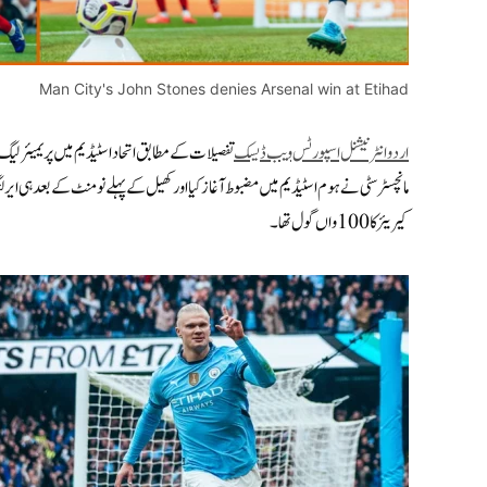
Man City's John Stones denies Arsenal win at Etihad
اردو انٹرنیشنل اسپورٹس ویب ڈیسک
تفصیلات کے مطابق اتحاد اسٹیڈیم میں پریمیئر لیگ ک
کیریئر کا 100 واں گول تھا۔