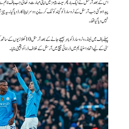
اس کے بعد آرسنل نے ایک بار پھر سیٹ پیسز میں اپنی مہارت دکھائی جب ہاف ٹائم سے 
پیدا ہوگئی جب آرسنل کے ٹروسارڈ کو گیند کو کک کرنے پر دوسرا پیلا کارڈ دیا گیا۔ یہ چیز
نہیں دیا گیا تھا۔
پہلے ہاف میں لینڈرو ٹروسارڈ کو
سٹی کے لیے اتحاد اسٹیڈیم میں ڈرامائی میچ میں آرسنل کے خلاف ڈرا کو یقینی بنایا۔