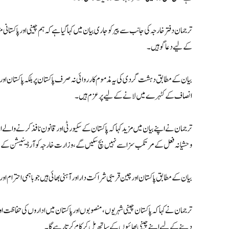
ترجمان دفتر خارجہ کی جانب سے پیر کو جاری بیان میں کہا گیا ہے کہ ہم چینی اور پاکستان
کے لیے دعاگو ہیں۔
بیان کے مطابق دہشت گردی کی یہ مذموم کارروائی نہ صرف پاکستان پر بلکہ پاکستان اور چی
انصاف کے کٹہرے میں لانے کے لیے پرعزم ہیں۔
ترجمان نے اپنے بیان میں مزید کہا کہ پاکستان کےسکیورٹی اور قانون نافذ کرنے وال
وحشیانہ فعل کے مرتکب سزا سے نہیں بچ سکیں گے، وزارت خارجہ کوآرڈینیشن کے 
بیان کے مطابق پاکستان اور چین قریبی شراکت دار اور آہنی بھائی ہیں جو باہمی احتر
ترجمان نے کہا کہ پاکستان چینی شہریوں، منصوبوں اور پاکستان میں اداروں کی حفاظت ا
دینے کے لیے اپنے چینی بھائیوں کے ساتھ مل کر کام کرتا رہے گا۔