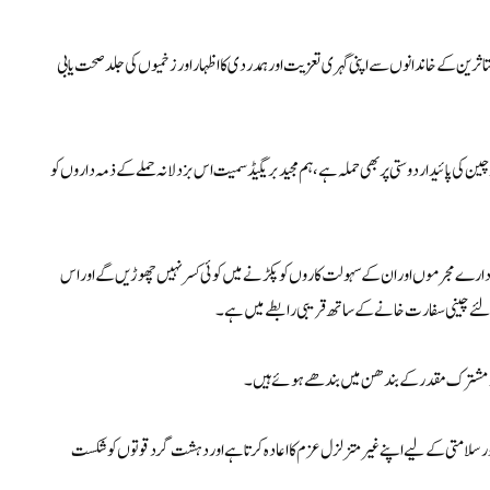
ی متاثرین کے خاندانوں سے اپنی گہری تعزیت اور ہمدردی کا اظہار اور زخمیوں کی جلد صحت یابی
ن کی پائیدار دوستی پر بھی حملہ ہے، ہم مجید بریگیڈ سمیت اس بزدلانہ حملے کے ذمہ داروں کو
ے ادارے مجرموں اور ان کے سہولت کاروں کو پکڑنے میں کوئی کسر نہیں چھوڑیں گے اور اس
لئے چینی سفارت خانے کے ساتھ قریبی رابطے میں ہے۔
ام اور مشترک مقدر کے بندھن میں بندھے ہوئے ہیں۔
ور سلامتی کے لیے اپنے غیر متزلزل عزم کا اعادہ کرتا ہے اور دہشت گرد قوتوں کو شکست