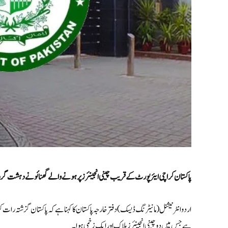
پاکستان کراچی ایئرپورٹ کے قریب چینی انجینئرز پر ہونے والے گھنائونے دہشت گردا
اردو انٹرنیشنل (مانیٹرنگ ڈیسک)دفتر خارجہ پاکستان کا کہنا ہے کہ پاکستان گزشتہ 
ہے جس میں دو چینی انجینئرز ہلاک اور ایک زخمی ہوا۔