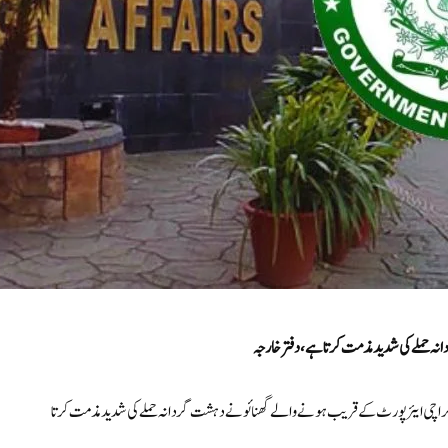
نہ حملے کی شدید مذمت کرتا ہے،دفتر خارجہ
رات کراچی ایئرپورٹ کے قریب ہونے والے گھنائونے دہشت گردانہ حملے کی شدید مذمت کرتا