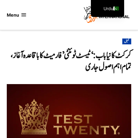
Ski
Urdu
t
Menu
اردو
English
conten
انٹرنیشنل
POSTED
کھیل
IN
کرکٹ کا نیا باب: ‘ٹیسٹ ٹوئنٹی’ فارمیٹ کا باقاعدہ آغاز،
تمام اہم اصول جاری