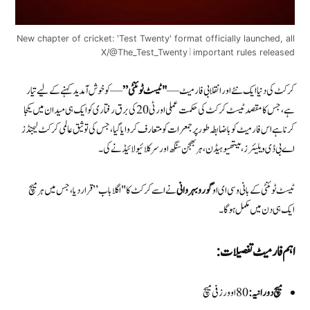
New chapter of cricket: 'Test Twenty' format officially launched, all
important rules releasedأX/@The_Test_Twenty
کرکٹ کی دنیا ایک نئے اور انقلابی فارمیٹ —
"ٹیسٹ ٹوئنٹی”
— کو خوش آمدید کہنے کے لیے تیار
ہے، جس کا مقصد ٹیسٹ کرکٹ کی حکمت عملی اور ٹی20 کی برق رفتاری کو ایک ہی میدان میں یکجا
کرنا ہے اس فارمیٹ کو باضابطہ طور پر جمعرات کو متعارف کروایا گیا، جس کی توثیق عالمی کرکٹ لیجنڈز
اے بی ڈی ویلیئرز، میتھیو ہیڈن، ہربھجن سنگھ اور سر کلائیو لائیڈ نے کی۔
ٹیسٹ ٹوئنٹی کے بانی و سی ای او
گورو بہروانی
نے اسے کرکٹ کا "اگلا باب” قرار دیا، جس میں ہر میچ
ایک ہی دن میں مکمل ہوگا۔
اہم فارمیٹ تفصیلات:
میچ دورانیہ: