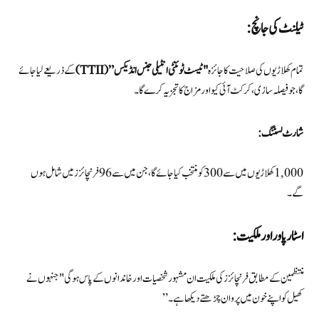
ٹیلنٹ کی جانچ:
تمام کھلاڑیوں کی صلاحیت کا جائزہ
"ٹیسٹ ٹوئنٹی انٹیلی جنس انڈیکس” (TTII)
کے ذریعے لیا جائے
گا، جو فیصلہ سازی، کرکٹ آئی کیو اور مزاج کا تجزیہ کرے گا۔
شارٹ لسٹنگ:
1,000 کھلاڑیوں میں سے 300 کو منتخب کیا جائے گا، جن میں سے 96 فرنچائزز میں شامل ہوں
گے۔
اسٹار پاور اور ملکیت:
منتظمین کے مطابق فرنچائزز کی ملکیت ان مشہور شخصیات اور خاندانوں کے پاس ہو گی "جنہوں نے
کھیل کو اپنے خون میں پروان چڑھتے دیکھا ہے۔”