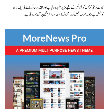
ٹیسٹ ٹوئنٹی کرکٹ کو نئی نسل کے لیے مزید سنجیدہ، دلچسپ اور قابلِ رسائی بنانے کی ایک بڑی
کوشش ہے، جو نہ صرف کھیل کی رفتار بلکہ ذہانت اور اسٹریٹجی پر بھی زور دیتی ہے۔