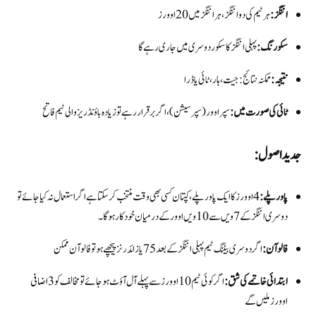
اننگز:
ہر ٹیم کی دو اننگز، ہر اننگز میں 20 اوورز
سکورنگ:
پہلی اننگز کا سکور دوسری میں جاری رہے گا
نتیجہ:
ممکنہ نتائج: جیت، ہار، ٹائی یا ڈرا
ٹائی کی صورت میں:
سپر اوور (سپر سیشن)، اگر برقرار رہے تو زیادہ باؤنڈریز والی ٹیم فاتح
جدید اصول:
پاور پلے:
4 اوورز کا ایک پاور پلے، کپتان کسی بھی وقت منتخب کر سکتا ہے اگر استعمال نہ کیا جائے تو
دوسری اننگز کے 7ویں سے 10ویں اوور کے درمیان خودکار ہو گا۔
فالو آن:
اگر دوسری بیٹنگ ٹیم پہلی اننگز کے بعد 75 یا زائد رنز پیچھے ہو تو فالو آن ممکن
ابتدائی خاتمے کی شق:
اگر کوئی ٹیم 10 اوورز سے پہلے آل آؤٹ ہو جائے تو مخالف کو 3 اضافی
اوورز ملیں گے