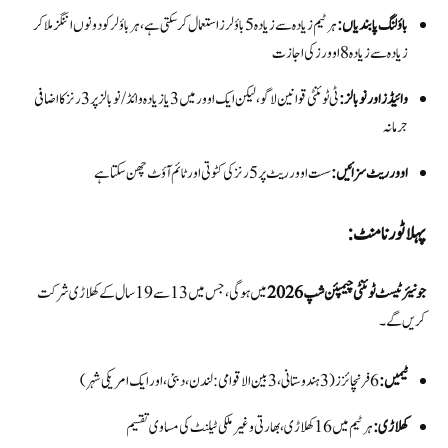
باؤلنگ پابندیاں:
ہر ٹیم زیادہ سے زیادہ 5 باؤلرز استعمال کر سکتی ہے، ہر باؤلر کو دونوں اننگز ملا کر
زیادہ سے زیادہ 8 اوورز کی اجازت
وائیڈز اور نو بالز:
ٹی ٹوئنٹی قوانین لاگو، لیکن ایک اوور میں 3 یا زیادہ وائڈ/نو بالز پر 3 رنز کا اضافی
جرمانہ
اوور ریٹ سزائیں:
سست اوور ریٹ پر 5 رنز کی کٹوتی اور ٹائم آؤٹ چھن سکتا ہے
پہلا ٹورنامنٹ:
جونیئر ٹیسٹ ٹوئنٹی چیمپئن شپ 2026
میں ہوگی، جس میں 13 سے 19 سال کے کھلاڑی شرکت
کریں گے۔
ٹیمیں:
کھلاڑی:
ہر ٹیم میں 16 کھلاڑی، بھارتی و غیر ملکی ٹیلنٹ کی مساوی تقسیم