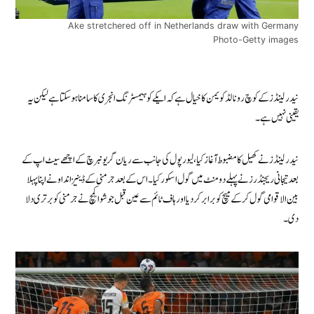
Ake stretchered off in Netherlands draw with Germany
Photo-Getty images
نیدرلینڈز کے کوچ رونالڈ کویمن کا خیال ہے کہ ایکے کو ہیمسٹرنگ انجری کا سامنا ہوسکتا ہے لیکن یہ
یقینی نہیں ہے۔
نیدرلینڈز نے کھیل کا مضبوط آغاز کیا، لیورپول کی جانب سے ریان گریونبرچ کے اچھے سیٹ اپ کے
بعد تیجانی ریجنڈرز نے پہلے دو منٹ میں گول اسکور کیا۔ اس کے بعد جرمنی کے ڈینیز انداو نے اپنا پہلا
بین الاقوامی گول کر کے میچ کو برابر کر دیا اور ہاف ٹائم سے عین قبل جوشوا کِمِچ نے جرمنی کو برتری دلا
دی۔