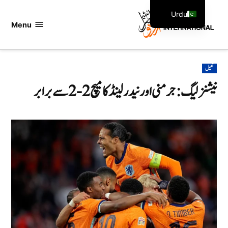
Ski
Urdu
t
Menu
اردو
English
conten
انٹرنیشنل
POSTED
کھیل
IN
نیشنز لیگ : جرمنی اور نیدرلینڈ کا میچ 2-2 سے برابر