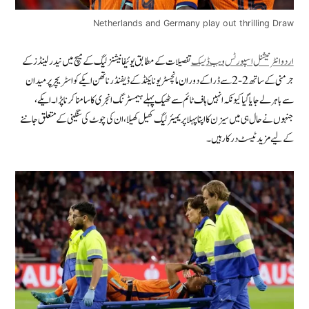
Netherlands and Germany play out thrilling Draw
اردو انٹرنیشنل اسپورٹس ویب ڈیسک
تفصیلات کے مطابق یوئیفا نیشنز لیگ کے میچ میں نیدرلینڈز کے
جرمنی کے ساتھ 2-2 سے ڈرا کے دوران مانچسٹر یونائیٹڈ کے ڈیفنڈر ناتھن ایکے کو اسٹریچر پر میدان
سے باہر لے جایا گیا کیونکہ انہیں ہاف ٹائم سے ٹھیک پہلے ہیمسٹرنگ انجری کا سامنا کرنا پڑا۔ ایکے،
جنہوں نے حال ہی میں سیزن کا اپنا پہلا پریمیئر لیگ کھیل کھیلا، ان کی چوٹ کی سنگینی کے متعلق جاننے
کے لیے مزید ٹیسٹ درکار ہیں ۔