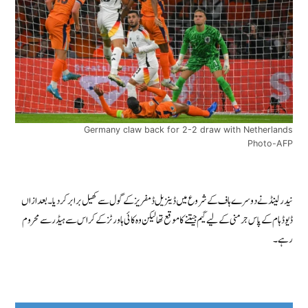
Germany claw back for 2-2 draw with Netherlands
Photo-AFP
نیدرلینڈ نے دوسرے ہاف کے شروع میں ڈینزیل ڈمفریز کے گول سے کھیل برابر کر دیا۔ بعد ازاں
ڈیوڈ ہام کے پاس جرمنی کے لیے گیم جیتنے کا موقع تھا لیکن وہ کائی ہاورٹز کے کراس سے ہیڈر سے محروم
رہے۔