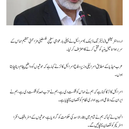
اردو انٹرنیشنل (مانیٹرنگ ڈیسک) اسرائیل نے پہلی بار عوامی سطح پر فلسطینی مزاحمتی تنظیم حماس کے
سربراہ اسماعیل ہنیہ کو قتل کرنے کا اعتراف کر لیا۔
عرب میڈیا کے مطابق اسرائیلی وزیرِ دفاع اسرائیل کاٹز نے کہا ہے کہ حوثیوں کو واضح پیغام دینا چاہتا
ہوں۔
اسرائیل کاٹز کا کہنا ہے کہ ہم نے حماس کو شکست دی ہے، ہم نے حزب اللّٰہ کو شکست دی ہے، ہم نے
ایران کے دفاعی اور پیداواری نظام کو نقصان پہنچایا ہے۔
انہوں نے کہا کہ ہم نے شام میں بشار الاسد کی حکومت کو گرا دیا ہے، حوثیوں کے اسٹریٹجک انفرا
اسٹرکچر کو نقصان پہنچائیں گے۔