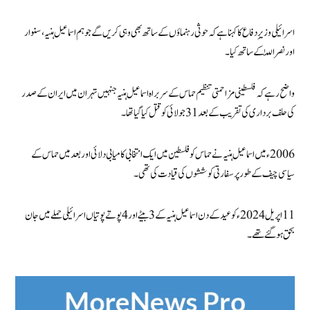
اسرائیلی وزیرِ دفاع کا کہنا ہے کہ حوثی رہنماؤں کے ساتھ بھی وہی کریں گے جو ہم اسماعیل ہنیہ، سنوار
اور نصراللّٰہ کے ساتھ کیا۔
واضح رہے کہ فلسطینی مزاحمتی تنظیم حماس کے سربراہ اسماعیل ہنیہ جنہیں تہران میں ایران کے صدر
کی حلف برداری کی تقریب کے بعد 31 جولائی کو قتل کیا گیا تھا۔
2006ء میں اسماعیل ہنیہ نے حماس کو فلسطین میں ایک انتخابی کامیابی دلائی اور بعد میں حماس کے
سیاسی چیف کے طور پر سفارتی کوششوں کی قیادت کی تھی۔
11 اپریل 2024ء کو عید کے دن اسماعیل ہنیہ کے 3 بیٹے اور 4 پوتے پوتیاں اسرائیلی حملے میں جان
بحق ہوگئے تھے۔