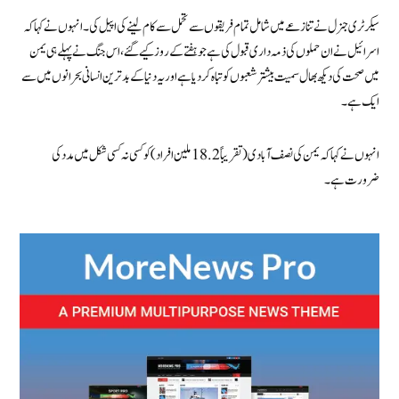
سیکرٹری جنرل نے تنازعے میں شامل تمام فریقوں سےتحمل سے کام لینے کی اپیل کی۔ انہوں نے کہاکہ
اسرائیل نے ان حملوں کی ذمہ داری قبول کی ہے جو ہفتے کے روز کیے گئے، اس جنگ نے پہلے ہی یمن
میں صحت کی دیکھ بھال سمیت بیشتر شعبوں کو تباہ کر دیا ہے اور یہ دنیا کے بدترین انسانی بحرانوں میں سے
ایک ہے۔
انہوں نے کہاکہ یمن کی نصف آبادی( تقریباً 18.2 ملین افراد )کو کسی نہ کسی شکل میں مدد کی
ضرورت ہے۔