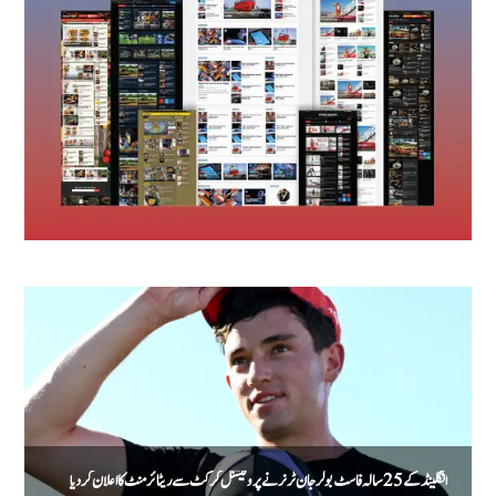
انگلینڈ کے 25 سالہ فاسٹ بولر جان ٹر نر نے پروفیشنل کرکٹ سے ریٹائرمنٹ کا اعلان کر دیا
پ