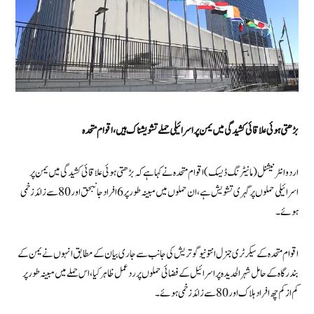
بڑھتی ہوئی علاقائی کشیدگی میں یمن پر اسرائیلی حملےتشویشناک ہیں،اقوام متحدہ
اردو انٹرنیشنل (مانیٹرنگ ڈیسک) اقوام متحدہ نے کہا ہے کہ بڑھتی ہوئی علاقائی کشیدگی میں یمن پر
اسرائیلی حملوں پر گہری تشویش ہے،ان حملوں میں مبینہ طور پر 6 افراد جانبحق اور 80 سے زائد زخمی
ہوئے ۔
اقوام متحدہ کے سیکرٹری جنرل انتونیو گوتریش کی جانب سے جاری بیان کے مطابق انہوں نے یمن کے
بندرگاہ کے حامل شہر الحدیدہ پر اسرائیل کے فضائی حملوں پر ردعمل ظاہر کیا ،اس حملے میں مبینہ طور پر
کم از کم چھ افراد ہلاک اور 80 سے زائد زخمی ہوئے ۔