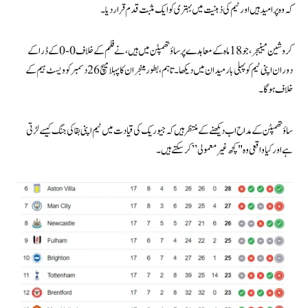
کہ وہ پرامید ہیں اور ٹیم کی ذہنیت میں بہتری کو ایک مثبت قدم قرار دیا۔
کروشین مینیجر، جو 18 ماہ کے معاہدے پر ساؤتھمپٹن میں ہیں، نے فلہم کے خلاف 0-0 کے ڈرا کے
دوران اپنی ٹیم کو پہلی بار میدان میں دیکھا۔ تاہم، بطور مینجر ان کا پہلا میچ 26 دسمبر کو ویسٹ ہیم کے
خلاف ہوگا۔
ساؤتھمپٹن کے مداح اب دیکھنے کے منتظر ہیں کہ جیوریک کی قیادت میں ٹیم اپنی بقا کی جنگ کیسے لڑتی
ہے اور کیا واقعی وہ "کچھ غیر معمولی” کر سکتے ہیں۔