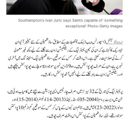
Southampton's Ivan Juric says Saints capable of 'something
exceptional' Photo-Getty Images
اردو انٹرنیشنل
(اسپورٹس ویب ڈیسک) تفصیلات کے مطابق ساؤتھمپٹن کے نئے مینیجر آئیوان
جیوریک کا کہنا ہے کہ ان کی ٹیم پریمیئر لیگ کے ریلیگیشن زون سے نکلنے کے لیے کچھ غیر معمولی
کرنے کی صلاحیت رکھتی ہے۔ اس وقت کرسمس کے موقع پر، ساؤتھمپٹن لیگ اسٹینڈنگ میں‌ آخری
نمبر پر ہے، ان کے صرف چھ پوائنٹس ہیں۔ وہ 19 ویں نمبر پر موجود ایپسوچ سے چھ پوائنٹس پیچھے ہیں
اور ریلیگیشن زون سے باہر نکلنے کے لیے انہیں آٹھ پوائنٹس درکار ہیں۔
پریمیئر لیگ کی تاریخ کے 32 سیزنز میں، صرف چار ٹیمیں ایسی پوزیشن سے بچنے میں کامیاب ہوئی ہیں،
جن میں ویسٹ بروم (2004-05)، سنڈرلینڈ (2013-14)، لیسٹر (2014-15)، اور
وولوز (2022-23) شامل ہیں۔ تاہم ان ٹیموں کے پاس کرسمس کے موقع پر کم از کم 10 پوائنٹس
موجود تھے، جبکہ ساؤتھمپٹن کے پوائنٹس اس وقت صرف چھ ہیں۔