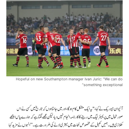
Hopeful on new Southampton manager Ivan Juric: "We can do
something exceptional”
آئیوان جیوریک نے کہا، "یہ ایک مشکل کام ہوگا، اور میں جانتا ہوں کہ تاریخ میں کسی نے اس
صورتحال میں پریمیئر لیگ میں رہنے کا کارنامہ انجام نہیں دیا، لیکن مجھے لگتا ہے کہ ہمارے پاس اچھے
کھلاڑی ہیں۔ ہمیں کھیل کے مخصوص لمحات میں بہتری لانے کی ضرورت ہے۔” انہوں نے مزید کہا