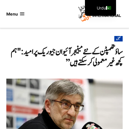
Ski
Urdu
t
Menu
اردو
English
conten
انٹرنیشنل
POSTED
کھیل
IN
ساؤتھمپٹن کے نئے مینیجر آئیوان جیوریک پر امید: "ہم
کچھ غیر معمولی کر سکتے ہیں”