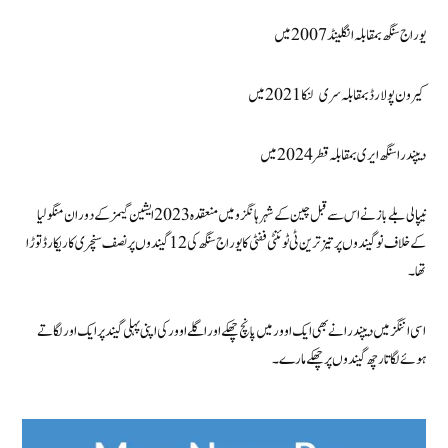
یوراج سنگھ بمقابلہ انگلینڈ 2007 میں
کیرون پولارڈ بمقابلہ سری لنکا 2021 میں
دیپندرا سنگھ ایری بمقابلہ قطر 2024 میں
نیپالی بلے باز نے اس سے قبل چین کے شہر ہانگزو میں منعقدہ 2023 ایشین گیمز کے دوران منگولیا
کے خلاف نو گیندوں پر تیز ترین ٹی ٹوئنٹی ففٹی کا یوراج سنگھ کی 12 گیندوں پر نصف سنچری کا ریکارڈ توڑا
تھا۔
اسی اننگز میں دیپندرا نے بھی ایک اوور میں پانچ چھکے اور اگلے اوور کی اپنی پہلی گیند پر ایک اور لگاتے
ہوئے لگاتار چھ گیندوں پر چھکے مارے۔