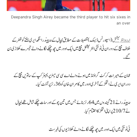
Deepandra Singh Airey became the third player to hit six sixes in
an over
اردو انٹرنیشنل
(اسپورٹس ڈیسک) تفصیلات کے مطابق نیپال کے دیپیندراسنگھ ایری ہفتے کو قطر کے
خلاف میچ کے دوران ٹی ٹوئنٹی انٹرنیشنل میچ میں ایک اوور میں چھ چھکے لگانے والے تیسرے کھلاڑی بن
گئے۔
عمان کے امیرات کرکٹ گراؤنڈ میں ہونے والے اے سی سی مینز پریمیئر کپ کے ساتویں میچ کے
دوران ایری نے اننگز کے آخری اوور میں کامران خان کو 36 رنز پر آؤٹ کیا۔
دیپیندرا نے 21 گیندوں میں 64 رنز بنائے جس میں تین چوکے اور سات چھکے شامل تھے نیپال
نے210/7 پر اپنی اننگز کا اختتام کیا.
ٹی ٹوئنٹی میں ایک اوور میں چھ چھکے لگانے والے کھلاڑیوں کی فہرست