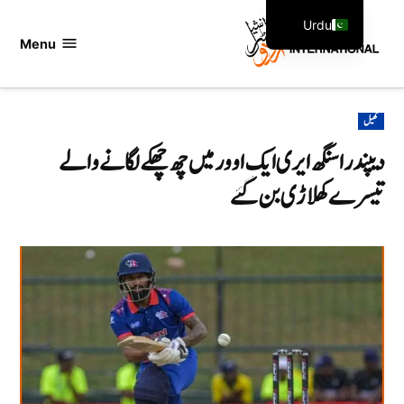
Ski
Urdu
t
Menu
اردو
English
conten
انٹرنیشنل
POSTED
کھیل
IN
دیپندرا سنگھ ایری ایک اوور میں چھ چھکے لگانے والے
تیسرے کھلاڑی بن گئے