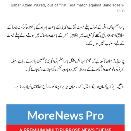
Babar Azam injured, out of first Test match against Bangladesh-
PCB
بابر اعظم بنگلہ دیش کے خلاف پہلے ٹیسٹ میچ سے انجری کے باعث باہر ہوگئے پاکستان کرکٹ بورڈ کے
مطابق اسٹار بیٹر بائیں گھٹنے کی تکلیف میں مبتلا ہیں، جس کے باعث وہ ڈھاکہ میں ہونے والے پہلے ٹیسٹ
کے لیے دستیاب نہیں ہوں گے۔
پی سی بی ترجمان کا کہنا ہے کہ ٹیم کا میڈیکل پینل بابر اعظم کی انجری کا تفصیلی جائزہ لے رہا ہے، جبکہ
انجری کی نوعیت واضح ہونے کے بعد ہی انہیں دوبارہ پریکٹس کی اجازت دی جائے گی۔
واضح رہے کہ پاکستان اور بنگلہ دیش کے درمیان سیریز کا پہلا ٹیسٹ آج ڈھاکا میں کھیلا جا رہا ہے۔