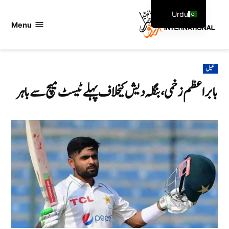
Ski
Urdu
t
Menu
اردو
English
conten
انٹرنیشنل
POSTED
کھیل
IN
بابر اعظم زخمی، بنگلہ دیش کیخلاف پہلے ٹیسٹ میچ سے باہر