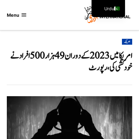
Ski
Urdu
t
Menu
اردو
English
conten
انٹرنیشنل
POSTED
امریکہ
IN
امریکا میں 2023 کے دوران 49 ہزار 500 افراد نے
خود کشی کی ،رپورٹ