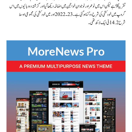
تقریباً 9 ہے لیکن اس میں نوعمر اور نوجوان خواتین میں اضافہ دیکھا گیا اور گزشتہ دو دہائیوں میں اس
گروپ میں خودکشی کی شرح دوگنا ہو گئی ہے۔ 23۔2022 اور میں خودکشی کی مجموعی اوسط
شرح 14.2 فی ایک لاکھ تھی۔