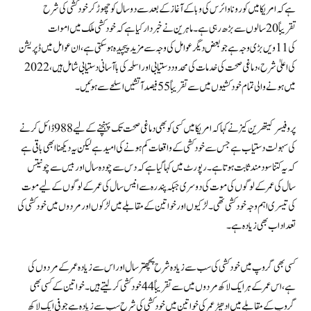
ہے کہ امریکا میں کورونا وائرس کی وبا کے آغاز کے بعد سے دو سال کو چھوڑ کر خودکشی کی شرح
تقریباً 20 سالوں سے بڑھ رہی ہے۔ ماہرین نے خبردار کیا ہے کہ خودکشی ملک میں اموات
کی 11ویں بڑی وجہ ہے جو بعض دیگر عوامل کی وجہ سے مزید پیچیدہ ہو سکتی ہے، ان عوامل میں ڈپریشن
کی اعلی ٰشرح، دماغی صحت کی خدمات کی محدود دستیابی اور اسلحہ کی با آسانی دستیابی شامل ہیں، 2022
میں ہونے والی تمام خودکشیوں میں سے تقریباً 55 فیصد آتشیں اسلحے سے ہوئیں۔
پروفیسرکیتھرین کیز نے کہا کہ امریکا میں کسی کو بھی دماغی صحت تک پہنچنے کے لیے 988 ڈائل کرنے
کی سہولت دستیاب ہے جس سے خودکشی کے واقعات کم ہونے کی امید ہے لیکن یہ دیکھنا ابھی باقی ہے
کہ یہ کتنا سود مند ثابت ہوتا ہے۔ رپورٹ میں کہا گیا ہے کہ دس سے چودہ سال اور بیس سے چونتیس
سال کی عمر کے لوگوں کی موت کی دوسری جبکہ پندرہ سے انیس سال کی عمر کے لوگوں کے لیے موت
کی تیسری اہم وجہ خودکشی تھی۔ لڑکیوں اور خواتین کے مقابلے میں لڑکوں اور مردوں میں خودکشی کی
تعداد اب بھی زیادہ ہے۔
کسی بھی گروپ میں خودکشی کی سب سے زیادہ شرح پچھتر سال اور اس سے زیادہ عمر کے مردوں کی
ہے، اس عمر کے ہر ایک لاکھ مرد وں میں سے تقریباً 44 خودکشی کرلیتے ہیں۔ خواتین کے کسی بھی
گروپ کے مقابلے میں ادھیڑ عمر کی خواتین میں خودکشی کی شرح سب سے زیادہ ہے جو فی ایک لاکھ