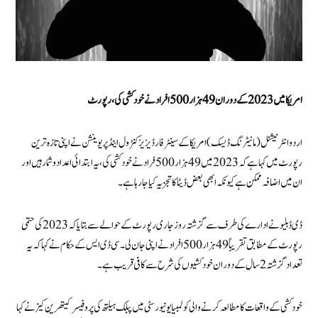
امریکا میں 2023 کے دوران 49 ہزار 500 افراد نے خود کشی کی ،رپورٹ
اردو انٹرنیشنل (مانیٹرنگ ڈیسک) امریکا کے سینٹر فار ڈیزیز کنٹرول اینڈ پریوینشن نے اپنی تازہ ترین
رپورٹ میں کہا ہے کہ 2023 میں 49 ہزار 500فراد نے خودکشی کی، یہ ابتدائی اعداد و شمار ہیں اور
ان میں اضافہ ممکن ہے کیونکہ ابھی بعض ڈیٹا کا تجزیہ کیا جا رہا ہے۔
ڈی ڈبلیو نے ادارے کی طرف سے گزشتہ روز جاری رپورٹ کے حوالے سے بتایا کہ 2023 کی حتمی
رپورٹ کے مطابق تقریباً 49 ہزار 500 افراد نے اپنی جان لی۔ سی ڈی ایس کے حکام نے کہا کہ یہ
تعداد گزشتہ 2 سال کے دوران خودکشیوں کی شرح سے کافی قریب ہے۔
خودکشی کے واقعات کا مطالعہ کرنے والی کولمبیا یونیورسٹی میں پبلک ہیلتھ کی پروفیسرکیتھرین کیز نے کہا