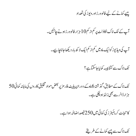
پیسے کمانے کے لیے فالوورز اور ویوز کی تعداد
آپ کے ٹک ٹاک اکاؤنٹ پر کم از کم 10 ہزار فالوورز ہونے چاہئیں۔
آپ کی ویڈیوز کو ایک ماہ میں کم از کم ایک لاکھ بار دیکھا جانا چاہیے۔
ٹک ٹاک سے کتنا پیسہ کمایا جا سکتا ہے؟
ٹک ٹاک کے مطابق، گذشتہ 6 ماہ کے دوران پلیٹ فارمز پر بعض مواد تخلیق کاروں کی ماہانہ کمائی 50
ہزار ڈالر سے بھی زائد ہوچکی ہے۔
کانٹینٹ کریئیٹرز کی کمائی میں 250 فیصد اضافہ ہوا ہے۔
ٹک ٹاک سے پیسے کمانے کے طریقے