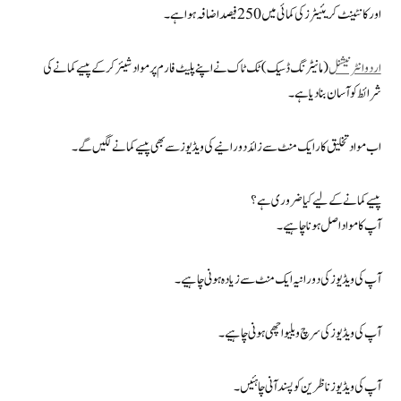
اور کانٹینٹ کریئیٹرز کی کمائی میں 250 فیصد اضافہ ہوا ہے۔
اردو انٹرنیشنل
(مانیٹرنگ ڈسیک ) ٹک ٹاک نے اپنے پلیٹ فارم پر مواد شیئر کرکے پیسے کمانے کی
شرائط کو آسان بنا دیا ہے۔
اب مواد تخلیق کار ایک منٹ سے زائد دورانیے کی ویڈیوز سے بھی پیسے کمانے لگیں گے۔
پیسے کمانے کے لیے کیا ضروری ہے؟
آپ کا مواد اصل ہونا چاہیے۔
آپ کی ویڈیوز کی دورانیہ ایک منٹ سے زیادہ ہونی چاہیے۔
آپ کی ویڈیوز کی سرچ ویلیو اچھی ہونی چاہیے۔
آپ کی ویڈیوز ناظرین کو پسند آنی چاہئیں۔