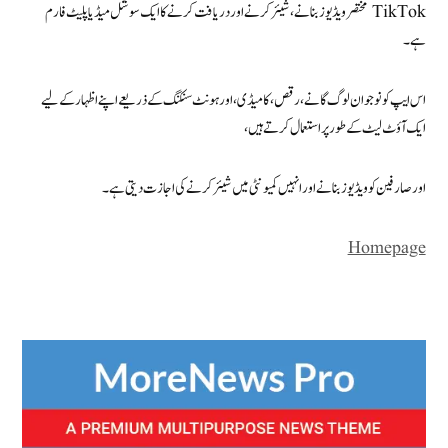
TikTok مختصر ویڈیوز بنانے، شیئر کرنے اور دریافت کرنے کا ایک سوشل میڈیا پلیٹ فارم
ہے۔
اس ایپ کو نوجوان لوگ گانے، رقص، کامیڈی، اور ہونٹ سنکنگ کے ذریعے اپنے اظہار کے لیے
ایک آؤٹ لیٹ کے طور پر استعمال کرتے ہیں،
اور صارفین کو ویڈیوز بنانے اور انہیں کمیونٹی میں شیئر کرنے کی اجازت دیتی ہے۔
Homepage