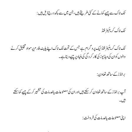
ٹک ٹاک سے پیسے کمانے کے کئی طریقے ہیں، جن میں سے کچھ درج ذیل ہیں:
ٹک ٹاک کریئیٹر فنڈ
ٹک ٹاک کریئیٹر فنڈ ایک پروگرام ہے جس کے تحت ٹک ٹاک اپنے پلیٹ فارم پر مواد تخلیق کرنے
والوں کو ان کی ویڈیوز کی کارکردگی کی بنیاد پر پیسے دیتا ہے۔
برانڈز کے ساتھ تعاون:
آپ برانڈز کے ساتھ تعاون کر سکتے ہیں اور ان کی مصنوعات یا خدمات کی تشہیر کرکے پیسے کما سکتے
ہیں۔
اپنی مصنوعات یا خدمات کی فروخت: