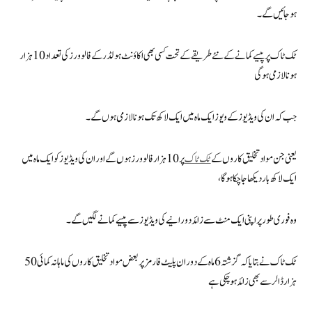
ہوجائیں گے۔
ٹک ٹاک پر پیسے کمانے کے نئے طریقے کے تحت کسی بھی اکاؤنٹ ہولڈر کے فالوورز کی تعداد 10 ہزار
ہونا لازمی ہوگی
جب کہ ان کی ویڈیوز کے ویوز ایک ماہ میں ایک لاکھ تک ہونا لازمی ہوں گے۔
یعنی جن مواد تخلیق کاروں کے
ٹک ٹاک
پر 10 ہزار فالوورز ہوں گے اور ان کی ویڈیوز کو ایک ماہ میں
ایک لاکھ بار دیکھا جا چکا ہوگا،
وہ فوری طور پر اپنی ایک منٹ سے زائد دورانیے کی ویڈیوز سے پیسے کمانے لگیں گے۔
ٹک ٹاک نے بتایا کہ گزشتہ 6 ماہ کے دوران پلیٹ فارمز پر بعض مواد تخلیق کاروں کی ماہانہ کمائی 50
ہزار ڈالر سے بھی زائد ہوچکی ہے