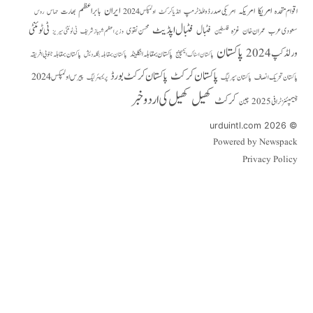
امریکا
ایران
امریکہ
بابر اعظم
اقوام متحدہ
بھارت
امریکی صدر ڈونلڈ ٹرمپ
حماس
انڈیا کرکٹ
اولمپکس 2024
روس
فٹبال اپڈیٹ
فٹبال
ٹی ٹوئنٹی
سعودی عرب
عمران خان
غزہ
فلسطین
محسن نقوی
وزیراعظم شہباز شریف
ٹی ٹوئنٹی سیریز
پاکستان
ورلڈ کپ 2024
پاکستان بمقابلہ انگلینڈ
پاکستان بمقابلہ جنوبی افریقہ
پاکستان بمقابلہ بنگلہ دیش
پاکستان اسٹاک ایکسچینج
پاکستان کرکٹ
پاکستان کرکٹ بورڈ
پیرس اولمپکس 2024
پاکستان تحریک انصاف
پاکستان سپر لیگ
پریمیئر لیگ
کھیل
کھیل کی اردو خبر
کرکٹ
چیمپئنز ٹرافی 2025
چین
© 2026 urduintl.com
Powered by Newspack
Privacy Policy