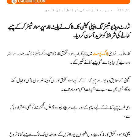
ٹک ٹاک سے پیسے کمانے کی شرائط آسان کردی
شارٹ ویڈیو شیئرنگ ایپلی کیشن ٹک ٹاک نے پلیٹ فارم پر مواد شیئر کرکے پیسے
کمانے کی شرائط کو مزید آسان کردیا۔
ٹک ٹاک نے اپنی
بلاگ پوسٹ
میں بتایا کہ اب مواد تخلیق کار (کانٹینٹ کریئیٹرز) ایک منٹ سے زائد
دورانیے کی ویڈیوز سے بھی پیسے کمانے لگیں گے۔
کمپنی کے مطابق ویڈیوز سے پیسے کمانے کے لیے مواد تخلیق کاروں کو چند ضروری باتوں کا خیال رکھنا
ہوگا، جس میں سے سب سے اہم بات اصلی مواد ہونا ہے۔
اسی طرح پیسے کمانے کے لیے ویڈیو کے دورانیے، سرچ ویلیو اور آڈینس انگیجمنٹ کو بھی اہم قرار دیا گیا
ہے،
یعنی جو مواد تخلیق کار مذکورہ چاروں شعبوں پر پورا اتریں گے، وہ جلد ہی ٹک ٹاک سے پیسے کمانا شروع