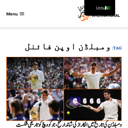
Ski
Urdu
t
Menu
اردو
English
conten
انٹرنیشنل
ومبلڈن اوپن فائنل
TAG:
ومبلڈن کی تاریخ میں الکاراز کی شاندار فتح ،جوکووچ کو تاریخی شکست