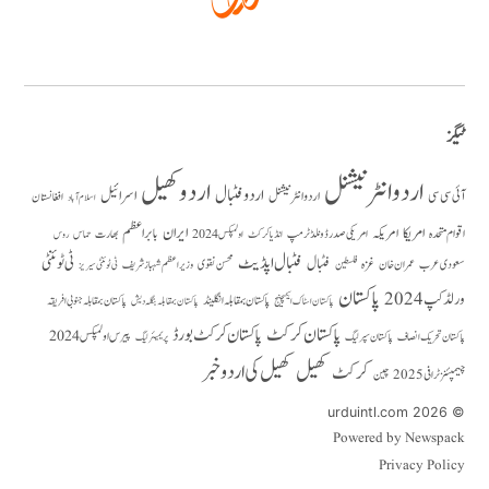
ٹیگز
اردو انٹرنیشنل
اردو کھیل
اردو فٹبال
اسرائیل
آئی سی سی
اردو انٹر نیشنل
افغانستان
اسلام آباد
امریکا
ایران
امریکہ
بابر اعظم
اقوام متحدہ
بھارت
امریکی صدر ڈونلڈ ٹرمپ
حماس
انڈیا کرکٹ
اولمپکس 2024
روس
فٹبال اپڈیٹ
فٹبال
ٹی ٹوئنٹی
سعودی عرب
عمران خان
غزہ
فلسطین
محسن نقوی
وزیراعظم شہباز شریف
ٹی ٹوئنٹی سیریز
پاکستان
ورلڈ کپ 2024
پاکستان بمقابلہ انگلینڈ
پاکستان بمقابلہ جنوبی افریقہ
پاکستان بمقابلہ بنگلہ دیش
پاکستان اسٹاک ایکسچینج
پاکستان کرکٹ
پاکستان کرکٹ بورڈ
پیرس اولمپکس 2024
پاکستان تحریک انصاف
پاکستان سپر لیگ
پریمیئر لیگ
کھیل
کھیل کی اردو خبر
کرکٹ
چیمپئنز ٹرافی 2025
چین
© 2026 urduintl.com
Powered by Newspack
Privacy Policy