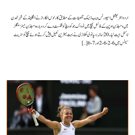
اردو انٹرنیشنل اسپورٹس ویب ڈیسک تفصیلات کے مطابق کارلوس الکاراز نے انگلینڈ کے شہر لندن
میں ومبلڈن اوپن کے فائنل میچ میں نوواک جوکووچ کو شکست دے کر دوبارہ ومبلڈن مینز سنگلز
ٹائٹل جیت لیا۔ 20 سالہ ہسپانوی کھلاڑی نے بہت بہترین کھیل پیش کرتے ہوئے میچ کو سٹریٹ
سیٹس میں 6-2، 6-2 اور 7-6 […]