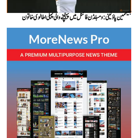
جیسمین پاؤلینی: ومبلڈن فائنل میں پہنچنے والی پہلی اطالوی خاتون