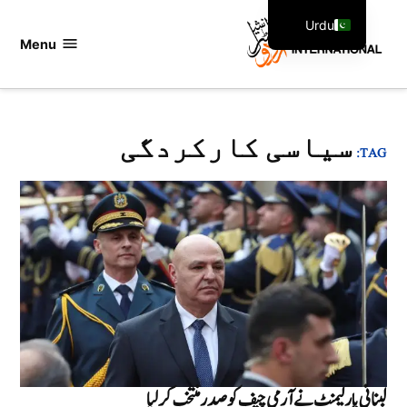
Ski
Urdu
t
Menu
اردو
English
conten
انٹرنیشنل
سیاسی کارکردگی
TAG:
لبنانی پارلیمنٹ نے آرمی چیف کو صدر منتخب کرلیا