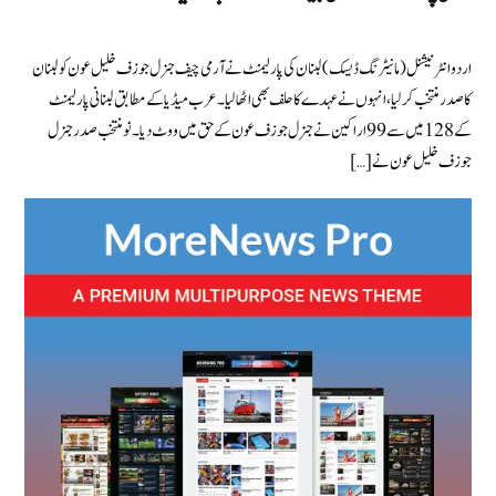
اردو انٹرنیشنل (مانیٹرنگ ڈیسک) لبنان کی پارلیمنٹ نے آرمی چیف جنرل جوزف خلیل عون کو لبنان
کا صدر منتخب کرلیا، انہوں نے عہدے کا حلف بھی اٹھا لیا۔ عرب میڈیا کے مطابق لبنانی پارلیمنٹ
کے 128 میں سے 99 اراکین نے جنرل جوزف عون کےحق میں ووٹ دیا۔ نومنتخب صدر جنرل
جوزف خلیل عون نے […]