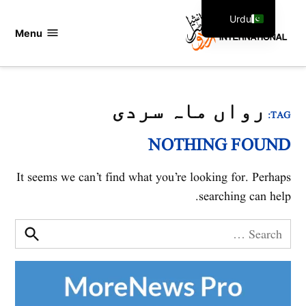
Ski
Urdu
t
Menu
اردو
English
conten
انٹرنیشنل
رواں ماہ سردی
TAG:
NOTHING FOUND
It seems we can’t find what you’re looking for. Perhaps
searching can help.
Search
for:
Search