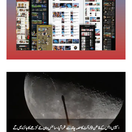
اسپیس ایکس کے فالکن 9 راکٹ کا حصہ چاند سے ٹکرا گیا، سائنس دان نئے گڑھے کا جائزہ لیں گے
م