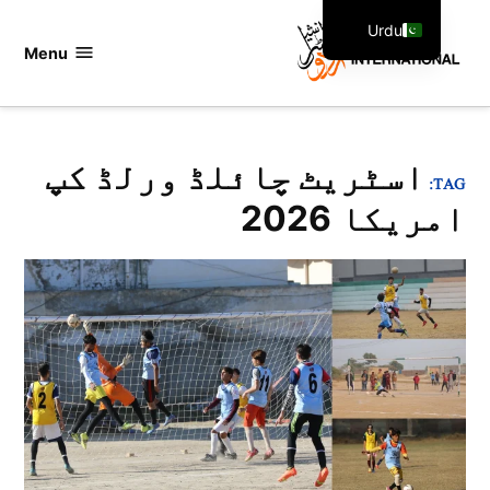
Ski
Urdu
t
Menu
اردو
English
conten
انٹرنیشنل
اسٹریٹ چائلڈ ورلڈ کپ
TAG:
امریکا 2026