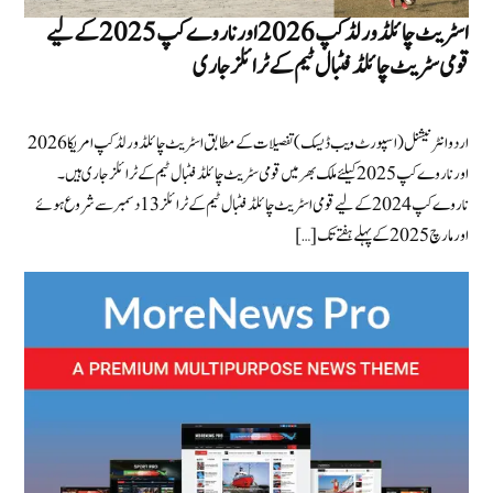
اسٹریٹ چائلڈ ورلڈ کپ 2026 اور ناروے کپ 2025 کے لیے
قومی سٹریٹ چائلڈ فٹبال ٹیم کے ٹرائلز جاری
اردو انٹرنیشنل (اسپورٹ ویب ڈیسک) تفصیلات کے مطابق اسٹریٹ چائلڈ ورلڈ کپ امریکا 2026
اور ناروے کپ 2025 کیلئے ملک بھر میں قومی سٹریٹ چائلڈ فٹبال ٹیم کے ٹرائلز جاری ہیں ۔
ناروے کپ 2024 کے لیےقومی اسٹریٹ چائلڈ فٹبال ٹیم کے ٹرائلز 13 دسمبر سے شروع ہوئے
اور مارچ 2025 کے پہلے ہفتے تک […]