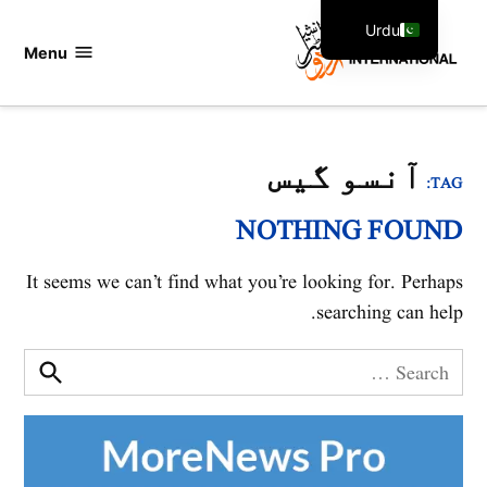
Ski
Urdu
t
Menu
اردو
English
conten
انٹرنیشنل
آنسو گیس
TAG:
NOTHING FOUND
It seems we can’t find what you’re looking for. Perhaps
searching can help.
Search
for:
Search