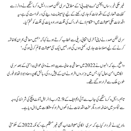
غیر ملکی خبر رساں ایجنسی ’اے ایف پی‘ کے مطابق سری لنکن صدر رانیل وکرما سنگھے نے ووٹرز سے
کفایت شعاری کے اقدامات کو جاری رکھنے کے لیے نیا مینڈیٹ دینے کی درخواست کی ہے، یہ
اقدامات ملکی معیشت میں استحکام لائے، خوراک کی قلت اور ادویات کی قلت کو ختم کیا۔
سری لنکن صدر نے اپنی آخری انتخابی ریلی سے خطاب کرتے ہوئے کہا کہ ’ہمیں معاشی بحران کا خاتمہ
کرنے کے لیے اصلاحات جاری رکھنی ہوں گی اور ہمیں ایک نئی معیشت قائم کرنی ہوگی۔‘
واضح رہے کہ انہوں نے 2022 میں معاشی بدحالی سے پیدا ہونے والی عوامی بدامنی کے بعد سری
لنکا میں امن بحال کیا، جس میں ہزاروں افراد نے ان کے پیش رو کی رہائش گاہ پر دھاوا بولا تھا جو فوری
طور پر ملک سے فرار ہوگئے تھے۔
تاہم رانیل وکرما سنگھے کی جانب سے آئی ایم ایف کے 2.9 ارب ڈالر بیل آؤٹ پیکج کی شرائط کی وجہ
سے ٹیکسز میں اضافہ اور دیگر سخت اقدامات نے لاکھوں افراد کو مشکلات میں ڈال دیا ہے۔
ماہرین نے خبردار کیا ہے کہ سری لنکا کی معیشت اب بھی غیر مستحکم ہے، کیونکہ 2022 کے حکومتی