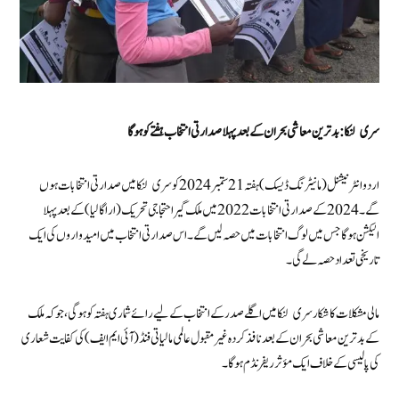
سری لنکا: بدترین معاشی بحران کے بعد پہلا صدارتی انتخاب ہفتے کو ہوگا
اردو انٹرنیشنل (مانیٹرنگ ڈیسک) ہفتہ 21 ستمبر 2024 کو سری لنکا میں صدارتی انتخابات ہوں
گے۔ 2024 کے صدارتی انتخابات 2022 میں ملک گیر احتجاجی تحریک (اراگالیا) کے بعد پہلا
الیکشن ہو گا جس میں لوگ انتخابات میں حصہ لیں گے۔ اس صدارتی انتخاب میں امیدواروں کی ایک
تاریخی تعداد حصہ لے گی۔
مالی مشکلات کا شکار سری لنکا میں اگلے صدر کے انتخاب کے لیے رائے شماری ہفتہ کو ہو گی، جو کہ ملک
کے بدترین معاشی بحران کے بعد نافذ کردہ غیر مقبول عالمی مالیاتی فنڈ (آئی ایم ایف) کی کفایت شعاری
کی پالیسی کے خلاف ایک مؤثر ریفرنڈم ہوگا۔