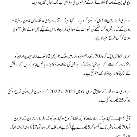
دیوالیہ پن کے بعد 46 ارب ڈالر کے قرضوں کی ادائیگی اب تک بحال نہیں ہوئی۔
دوسری طرف بین الاقوامی کرائسز گروپ نے کہا ہے کہ انتخابات بڑی حد تک اس بات پر ریفرنڈم
ہوں گے کہ رانیل وکرما سنگھے کی حکومت نے معاشی بحران اور اس کے نتیجے میں ہونے والی معمولی
بحالی کو کس طرح سنبھالا ہے۔
سری لنکا میں ایک کروڑ 70 لاکھ رجسٹرڈ ووٹرز ہیں، ملک بھر میں 2 لاکھ سے زائد عہدیداران کو
انتخابات کے انعقاد کے لیے تعینات کیا گیا ہے جن کی حفاظت 63 ہزار پولیس اہلکار کریں گے، الیکشن
کے نتائج کا اعلان اتوار تک متوقع ہے۔
سرکاری اعداد و شمار کے مطابق سری لنکا میں 2021 اور 2022 کے درمیان غربت کی شرح دوگنی
ہوکر 25 فیصد ہوگئی ہے۔
آئی ایم ایف نے کہا ہے کہ اصلاحات کا نتیجہ نکلنا شروع ہو گیا ہے کیونکہ افراط زر بحران کے عروج
کی 70 فیصد کی شرح سے کم ہوکر 5 فیصد سے نیچے آگئی ہے اور ملک میں معاشی ترقی آہستہ آہستہ بحال
ہو رہی ہے۔