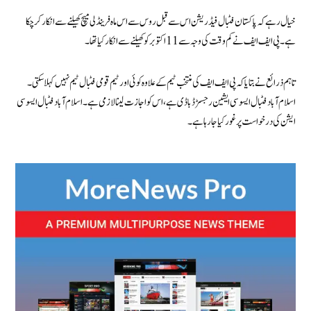
خیال رہے کہ پاکستان فٹبال فیڈریشن اس سے قبل روس سے اس ماہ فرینڈلی میچ کھیلنے سے انکار کر چکا
ہے۔ پی ایف ایف نے کم وقت کی وجہ سے 11 اکتوبر کو کھیلنے سے انکار کیا تھا۔
تاہم ذرائع نے بتایا کہ پی ایف ایف کی منتخب ٹیم کے علاوہ کوئی اور ٹیم قومی فٹبال ٹیم نہیں کہلا سکتی۔
اسلام آباد فٹبال ایسوسی ایشین رجسڑڈ باڈی ہے، اس کو اجازت لینا لازمی ہے۔ اسلام آباد فٹبال ایسوسی
ایشن کی درخواست پرغور کیا جا رہا ہے۔