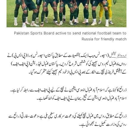
Pakistan Sports Board active to send national football team to
Russia for friendly match
اردو انٹرنیشنل
(اسپورٹس ویب ڈیسک) تفصیلات کے مطابق پاکستان اسپورٹس بورڈ (پی ایس بی) نے
رواں ماہ فٹبال ٹیم روس بھیجنے کی کوششیں شروع کردیں۔ پاکستان فٹبال فیڈریشن (پی ایف ایف)
کے آفیشل فرینڈلی میچ سے انکار کے بعد پی ایس بی ازخود ٹیم بھیجنے کیلئے متحرک ہوگیا۔
ذرائع کا کہنا ہے کہ اسلام آباد فٹبال ایسوسی ایشین نے میچ کےلیے پی ایف ایف سے رابطہ کرلیا ہے۔
اسلام آباد فٹبال ایسوسی ایشن کے شیخ ریحان نے پی ایف ایف کو خط لکھا ہے۔
ذرائع کے مطابق روس میں فٹبال میچ کھیلنے کی دعوت سرکاری سطح پر ملی ہے، دعوت سفارتی ذرائع سے
روس کی وزارت کھیل نے بھجوائی ہے۔