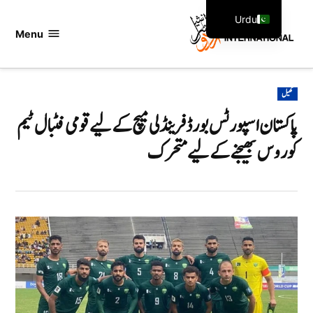
Ski
Urdu
t
Menu
اردو
English
conten
انٹرنیشنل
POSTED
کھیل
IN
پاکستان اسپورٹس بورڈ فرینڈلی میچ کے لیے قومی فٹبال ٹیم
کو روس بھیجنے کے لیے متحرک