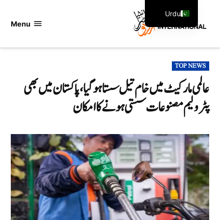
Ski
Urdu
t
Menu
اردو
English
conten
انٹرنیشنل
POSTED
TOP NEWS
IN
عالمی مارکیٹ میں خام تیل سستا ہو گیا،پاکستان میں بھی
پٹرولیم مصنوعات سستی ہونے کا امکان