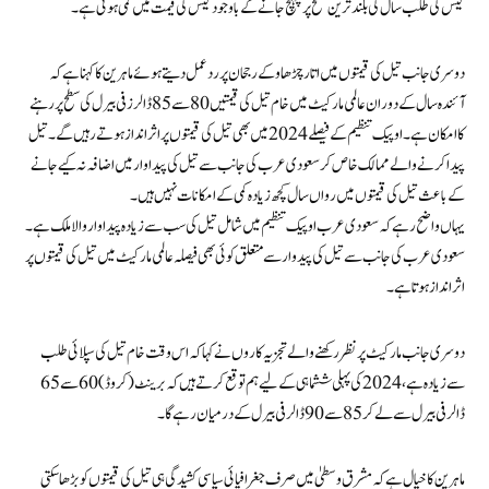
گیس کی طلب سال کی بلند ترین سطح پر پہنچ جانے کے باوجود گیس کی قیمت میں کمی ہوئی ہے۔
دوسری جانب تیل کی قیمتوں میں اتار چڑھاو کے رجحان پر ردعمل دیتے ہوئے ماہرین کا کہنا ہے کہ
آئندہ سال کے دوران عالمی مارکیٹ میں خام تیل کی قیمتیں 80 سے 85 ڈالرز فی بیرل کی سطح پر رہنے
کا امکان ہے۔ اوپیک تنظیم کے فیصلے 2024 میں بھی تیل کی قیمتوں پر اثر انداز ہوتے رہیں گے۔ تیل
پیدا کرنے والے ممالک خاص کر سعودی عرب کی جانب سے تیل کی پیداوار میں اضافہ نہ کیے جانے
کے باعث تیل کی قیمتوں میں رواں سال کچھ زیادہ کمی کے امکانات نہیں ہیں۔
یہاں واضح رہے کہ سعودی عرب اوپیک تنظیم میں شامل تیل کی سب سے زیادہ پیداوار والا ملک ہے۔
سعودی عرب کی جانب سے تیل کی پیدوار سے متعلق کوئی بھی فیصلہ عالمی مارکیٹ میں تیل کی قیمتوں پر
اثرانداز ہوتا ہے۔
دوسری جانب مارکیٹ پر نظر رکھنے والے تجزیہ کاروں نے کہا کہ اس وقت خام تیل کی سپلائی طلب
سے زیادہ ہے، 2024 کی پہلی ششماہی کے لیے ہم توقع کرتے ہیں کہ برینٹ (کروڈ) 60 سے 65
ڈالر فی بیرل سے لے کر 85 سے 90 ڈالر فی بیرل کے درمیان رہے گا۔
ماہرین کا خیال ہے کہ مشرق وسطیٰ میں صرف جغرافیائی سیاسی کشیدگی ہی تیل کی قیمتوں کو بڑھا سکتی