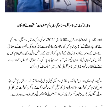
عالمی مارکیٹ میں خام تیل سستا ہو گیا، پٹرولیم مصنوعات سستی ہونے کا امکان
لاہور (اُردو پوائنٹ اخبارتازہ ترین۔ 08 جنوری2024ء) عالمی مارکیٹ میں خام تیل سستا ہو گیا،
نئے کاروباری ہفتے کے آغاز پر خام تیل کی قیمتوں میں 4 فیصد سے زائد کمی ہو گئی۔ تفصیلات کے مطابق
نئے سال کے دوسرے کاروباری ہفتے کے آغاز پر گزشتہ ہفتے کے برعکس عالمی مارکیٹ میں خام تیل کی
قیمتوں میں نمایاں کمی کا رجحان دیکھنے میں آ رہا ہے۔ میڈیا رپورٹس کے مطابق نئے سال کے دوسرے
ہفتے کے آغاز پر عالمی منڈی میں خام تیل کی قیمتوں میں 4 فیصد تک کمی ہو گئی۔
عالمی مارکیٹ میں دوران ٹریڈنگ برطانوی خام تیل کی فی بیرل قیمت 76 ڈالر سے بھی نیچے آگئی، جبکہ
امریکی خام تیل کی قیمت 70 ڈالر فی بیرل کی سطح پر آ گئی۔ عالمی مارکیٹ میں گیس کی قیمت میں بھی کمی
ہوئی۔ گیس کی قیمت 5 فیصد کم ہو کر 2 ڈالر 76 سینٹس فی ایم ایم بی ٹی یو میں فروخت ہو رہی ہے۔