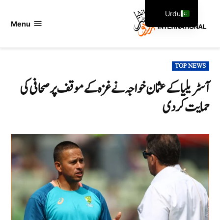
Ski
Urdu
t
Menu
اردو
English
conten
انٹرنیشنل
POSTED
TOP NEWS
IN
آسٹریلیا کے عثمان خواجہ نے غزہ کے موقف پر صحافی کی
حمایت کر دی