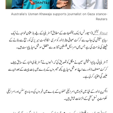
Australia's Usman Khawaja supports journalist on Gaza stance-
Reuters
اردوانٹرنیشنل
(اسپورٹس ڈیسک) تفصیلات کے مطابق آسٹریلیا کے بلے باز عثمان خواجہ نے ایک
ریڈیو سٹیشن کی جانب سے کرکٹ صحافی پیٹر لالور کو سری لنکا ٹیسٹ سیریز کی کوریج سے ہٹانے کے
فیصلے کی مذمت کی ہے جس میں اسرائیل فلسطین تنازعہ سے متعلق سوشل میڈیا پوسٹ ہیں۔
آسٹریلیائی ریڈیو اسٹیشن سین نے منگل کو تصدیق کی کہ انہوں نے آسٹریلوی اخبار کے سابق چیف
کرکٹ مصنف لالور سے اپنے سوشل میڈیا پر کچھ تبصروں کے بارے میں بات چیت کے بعد ان سے
علیحدگی اختیار کر لی ہے۔
ایکس پر لالور کے فیڈ میں غزہ میں اسرائیلی حملوں کے بارے میں خبروں کی دوبارہ پوسٹس اور اسرائیلی
حکومت پر نسل کشی کے الزامات شامل ہیں۔