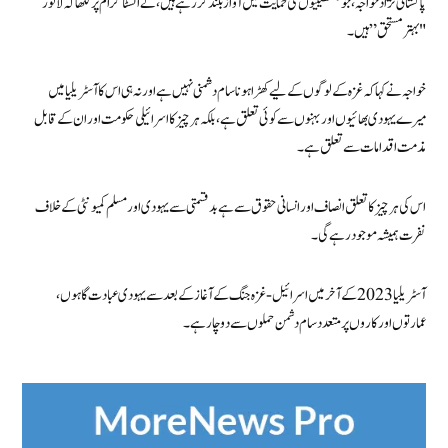
پاکستانی نژاد خواجہ، جو فلسطینیوں کی حمایت میں آواز بلند کر رہے ہیں، نے انسٹاگرام پر لکھا کہ لالور
"بہتر مستحق” ہیں۔
خواجہ نے کہا کہ غزہ کے لوگوں کے لیے کھڑا ہونا سام دشمنی نہیں ہے اور نہ ہی اس کا آسٹریلیا میں
میرے یہودی بھائیوں اور بہنوں سے کوئی تعلق ہے، بلکہ ہر چیز کا اسرائیلی حکومت اور ان کے قابل
مذمت اقدامات سے تعلق ہے۔
اس کی ہر چیز کا تعلق انصاف اور انسانی حقوق سے ہے بدقسمتی سے یہودی اور مسلم کمیونٹی کے خلاف
نفرت ہمیشہ موجود رہے گی۔
آسٹریلیا 2023 کے آخر میں اسرائیل-غزہ جنگ کے آغاز کے بعد سے یہودی عبادت گاہوں،
عمارتوں اور کاروں پر متعدد سام دشمن حملوں سے دوچار ہے۔