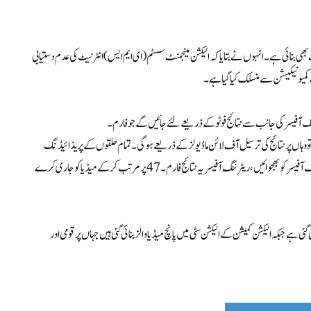
 بھی بنائی ہے۔ انہوں نے بتایا کہ الیکشن مینجمنٹ سسٹم (ای ایم ایس) انٹرنیٹ کی عدم دستیابی
 کمیونیکیشن سے منسلک کیا گیا ہے۔
گ آفیسر کی جانب سے نتائج فوٹو کے ذریعے لئے جائیں گے جو فارم۔
وئے تو وہاں پر نتائج کی ترسیل آف لائن ماڈیولز کے ذریعے ہو گی۔ تمام حلقوں کے پریذائیڈنگ
افسران کو ہدایت کی گئی ہے کہ وہ فارم۔45 کی تصویر بنائیں اور اسے اپنے متعلقہ ریٹرننگ آفیسر کو بھجوائیں، ریٹرننگ آفیسر یہ نتائج فارم۔47 پر مرتب کرکے میڈیا کو جاری کرے
ئی ہے جبکہ الیکشن کمیشن کے الیکشن سٹی میں پانچ میڈیا والز بنائی گئی ہیں جہاں پر قومی اور