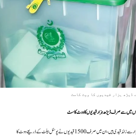
(مانیٹرنگ ڈیسک ) میڈیا کے مطابق پنجاب بھر کی 43 جیلوں میں 65 ہزار سے زائد قیدی ہیں، ان میں صرف 1500 قیدیوں نے پوسٹل بیلٹ کے ذریعے ووٹ کا