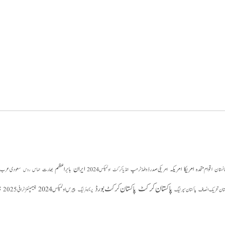
امریکا
ایران
امریکہ
بابر اعظم
اقوام متحدہ
بھارت
سعودی عرب
انستان
امریکی صدر ڈونلڈ ٹرمپ
حماس
انڈیا کرکٹ
اولمپکس 2024
روس
پاکستان کرکٹ
پاکستان کرکٹ بورڈ
پیرس اولمپکس 2024
ستان تحریک انصاف
چیمپئنز ٹرافی 2025
چ
پاکستان سپر لیگ
پریمیئر لیگ