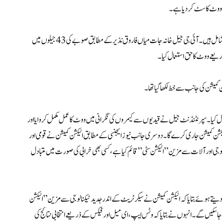
ووٹ کاسٹ کرنے والے قیدیوں میں بانی پی ٹی آئی عمران خان اور شاہ محمود قریشی بھی شامل ہیں۔ آئی جی جیل خانہ جات میاں فاروق نذیر کے مطابق صوبے کی 43 جیلوں میں
میشن کی جانب سے خط لکھا گیا تھا۔
یا۔ سپرنٹنڈنٹ جیل نے قیدیوں سے کیمروں کی نگرانی میں ووٹ کا عمل مکمل کروایا اور
 الیکشن کمیشن جاری کرےگا۔ دوسری جانب نیوز ایجنسی کے مطابق الیکشن کمیشن نے قومی اور
یلئے جدید ٹیکنالوجی اور آلات سے مزین ”الیکشن سٹی” قائم کیا ہے، کسی بھی خرابی کی صورت میں متبادل
نگ دیتے ہوئے بتایا کہ الیکشن کمیشن نے سیکرٹریٹ کے اندر جدید ٹیکنالوجی سے مزین ”الیکشن
لاتعطل اور فوری جاری کئے جا سکیں گے۔ انہوں نے بتایا کہ وٹس ایپ، ای میل اور فیکس کے ذریعے انتخابی نتائج کی