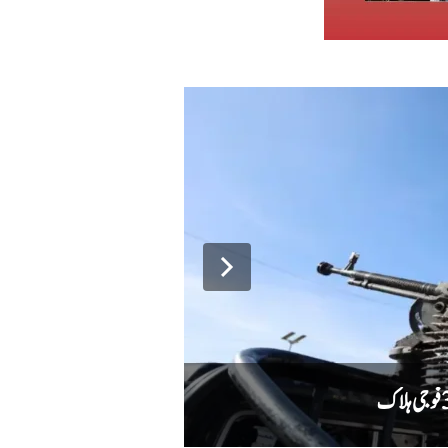
دہشت گردوں کا حملہ ناکام، سیکیورٹی فورسز ن