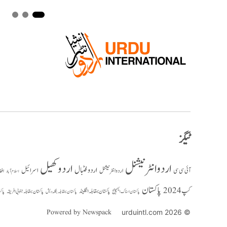
ٹیگز
اردو انٹرنیشنل
اردو کھیل
اردو فٹبال
اسرائیل
آئی سی سی
اردو انٹر نیشنل
افغ
اسلام آباد
پاکستان
کپ 2024
پاکستان بمقابلہ انگلینڈ
پاکستان بمقابلہ جنوبی افریقہ
پاک
پاکستان بمقابلہ بنگلہ دیش
پاکستان اسٹاک ایکسچینج
Powered by Newspack
© 2026 urduintl.com