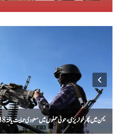
یمن میں پھر خونریزی، حوثی حملوں میں سعودی حمایت یافتہ 38 فوجی ہلاک