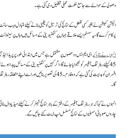
وصولی کے حوالے سے جامع حکمت عملی تشکیل دی گئی ہے۔
الیکشن کمیشن نے بغیر کسی تعطل کے نتائج کی ترسیل کو یقینی بنانے کیلئے متبادل ویب سائٹ
پر کام کرے گا، یہ سسٹم ایسے علاقے جہاں پر کنکٹیویٹی کے مسائل ہیں وہاں پر سیٹلائٹ
انہوں نے بتایا کہ
ای ایم ایس دو حصوں پر مشتمل ہے جس میں ابتدائی طور پر پریذائیڈن
45 کیلئے ریٹرننگ آفیسر کو بھجوایا جائے گا، اگر کہیں پر کنکٹیویٹی کے مسائل پیدا ہ
گا۔
انہوں نے کہا کہ ہر ریٹرننگ آفیسر کے دفتر کے باہر نتائج شیئر کرنے کیلئے میڈیا وال بنائی گ
چاروں صوبائی اسمبلیوں کے نتائج مسلسل اپ ڈیٹ کئے جائیں گے.