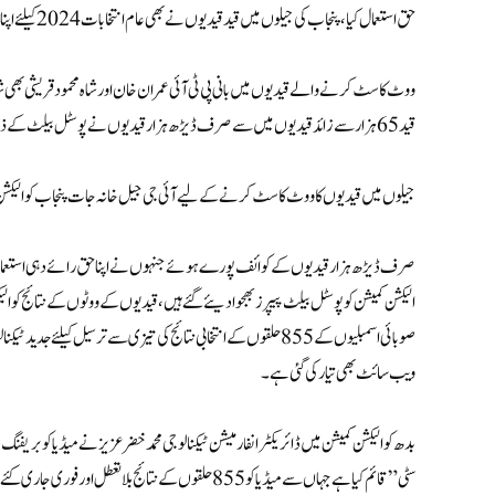
حق استعمال کیا، پنجاب کی جیلوں میں قید قیدیوں نے بھی عام انتخابات 2024 کیلئے اپنا ووٹ کاسٹ کردیا ہے۔
قید 65 ہزار سے زائد قیدیوں میں سے صرف ڈیڑھ ہزارقیدیوں نے پوسٹل بیلٹ کے ذریعے ووٹ کا حق استعمال کیا۔
جیلوں میں قیدیوں کا ووٹ کاسٹ کرنے کے لیے آئی جی جیل خانہ جات پنجاب کو الیکشن ک
صرف ڈیڑھ ہزار قیدیوں کے کوائف پورے ہوئے جنہوں نے اپنا حق رائے دہی استعمال ک
الیکشن کمیشن کو پوسٹل بیلٹ پیپرز بھجوا دیئے گئے ہیں، قیدیوں کے ووٹوں کے نتائج کو
صوبائی اسمبلیوں کے 855 حلقوں کے انتخابی نتائج کی تیزی سے ترسیل ک
ویب سائٹ بھی تیار کی گئی ہے۔
بدھ کو الیکشن کمیشن میں ڈائریکٹر انفارمیشن ٹیکنالوجی محمد خضر عزیز نے میڈیا کو بریف
سٹی” قائم کیا ہے جہاں سے میڈیا کو 855 حلقوں کے نتائج ب