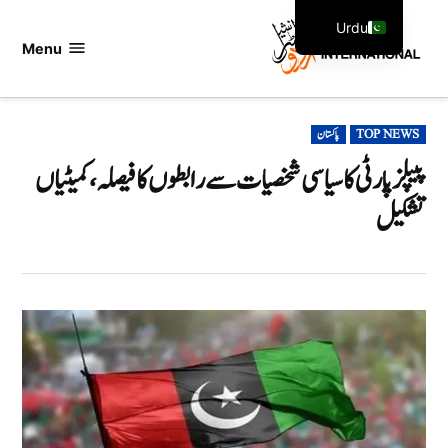
Ski
Urdu
t
Menu
اردو
English
conten
انٹرنیشنل
POSTED
TOP NEWS
پاکستان
IN
پیپلز پارٹی کا سیاسی شخصیات سے رابطوں کا فیصلہ، کمیٹیاں
تشکیل