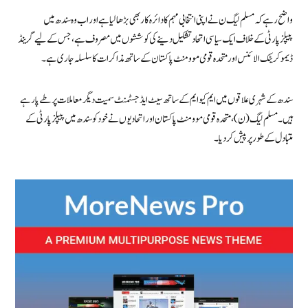
واضح رہے کہ مسلم لیگ ن نے اپنی انتخابی مہم کا دائرہ کار بھی بڑھا لیا ہے اوراب وہ سندھ میں
پیپلزپارٹی کے خلاف ایک سیاسی اتحاد تشکیل دینے کی کوششوں میں مصروف ہے، جس کے لیے گرینڈ
ڈیموکریٹک الائنس اور متحدہ قومی موومنٹ پاکستان کے ساتھ مذاکرات کا سلسلہ جاری ہے۔
سندھ کے شہری علاقوں میں ایم کیوایم کے ساتھ سیٹ ایڈجسٹمنٹ سمیت دیگر معاملات پرطے پا رہے
ہیں۔ مسلم لیگ(ن)، متحدہ قومی موومنٹ پاکستان اور اتحادیوں نے خود کو سندھ میں پیپلز پارٹی کے
متبادل کے طور پر پیش کردیا۔