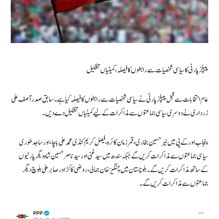
پیپلز پارٹی کا سیاسی شخصیات سے رابطوں کا فیصلہ، کمیٹیاں تشکیل
عام انتخابات سے قبل پیپلز پارٹی نے سیاسی شخصیات سے رابطوں کا فیصلہ کیا ہے ۔سابق صدر آصف علی
زرداری نے دوسری سیاسی جماعتوں سے مذاکرات کے لیے کمیٹیاں تشکیل دے دیں۔
پنجاب اور کے پی میں نیر حسین بخاری ، قمر زمان کائرہ، فیصل کریم کنڈی محمد علی باچا، اور ساجد طوری
سیاسی جماعتوں سے مذاکرات کریں گے جبکہ سندھ میں سید غنی اور سید ناصر حسین شاہ دیگر پارٹیوں
کے ساتھ مذاکرات کریں گے۔ بلوچستان میں چنگیز خان جمالی، روضی کاکڑ اور صابر علی بلوچ دیگر
جماعتوں سے مذاکرات کریں گے۔