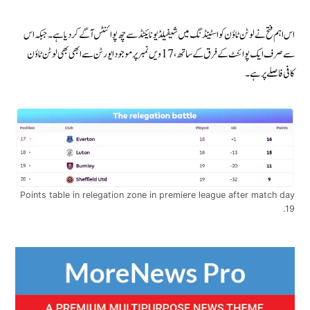
اس اہم فتح نے لوٹن ٹاؤن کو اسٹینڈنگ میں شیفیلڈ یونائیٹڈ سے چھ پوائنٹس آگے کردیا ہے۔ جبکہ اس
سے صرف ایک پوائنٹ کے فرق کے ساتھ، 17 ویں نمبر پر موجود ایورٹن سےابھی بھی لوٹن ٹاؤن
کافی فاصلے پر ہے۔
Points table in relegation zone in premiere league after match day
19.