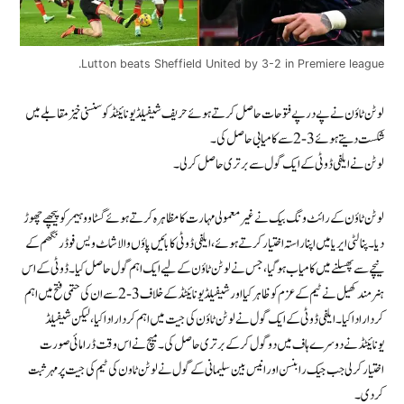
Lutton beats Sheffield United by 3-2 in Premiere league.
لوٹن ٹاؤن نے پے در پے فتوحات حاصل کرتے ہوئے حریف شیفیلڈ یونائیٹڈ کو سنسنی خیز مقابلے میں
شکست دیتے ہوئے 3-2 سے کامیابی حاصل کی ۔
لوٹن نے ایلفی ڈوٹی کے ایک گول سے برتری حاصل کر لی ۔
لوٹن ٹاؤن کے رائٹ ونگ بیک نے غیر معمولی مہارت کا مظاہرہ کرتے ہوئے گسٹاوو ہیمر کو پیچھے چھوڑ
دیا۔ پنالٹی ایریا میں اپنا راستہ اختیار کرتے ہوئے، ایلفی ڈوٹی کا بائیں پاؤں والا شاٹ ویس فوڈرنگھم کے
نیچے سے پھسلنے میں کامیاب ہو گیا، جس نے لوٹن ٹاؤن کے لیے ایک اہم گول حاصل کیا۔ ڈوٹی کے اس
ہنر مند کھیل نے ٹیم کے عزم کو ظاہر کیا اور شیفیلڈ یونائیٹڈ کے خلاف 3-2 سے ان کی حتمی فتح میں اہم
کردار ادا کیا۔ایلفی ڈوٹی کے ایک گول نے لوٹن ٹاؤن کی جیت میں اہم کردار ادا کیا ، لیکن شیفیلڈ
یونائیٹڈ نے دوسرے ہاف میں دو گول کر کے برتری حاصل کی۔ میچ نے اس وقت ڈرامائی صورت
اختیار کر لی جب جیک رابنسن اور انیس بین سلیمانی کے گول نے لوٹن ٹاون کی ٹیم کی جیت پر مہر ثبت
کردی۔