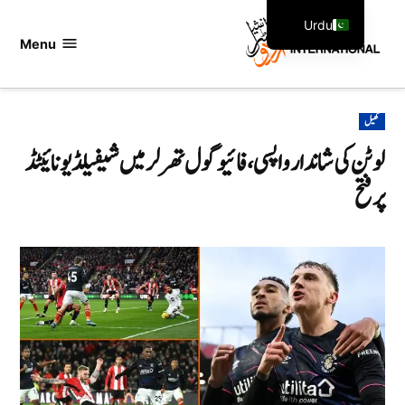
Ski
Urdu
t
Menu
اردو
English
conten
انٹرنیشنل
POSTED
کھیل
IN
لوٹن کی شاندار واپسی، فائیو گول تھرلر میں شیفیلڈ یونائیٹڈ
پر فتح