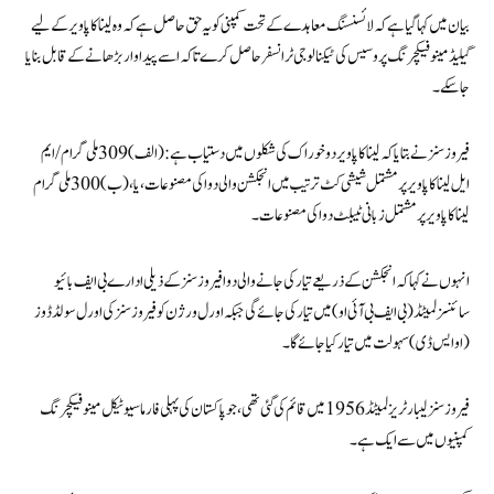
بیان میں کہا گیا ہے کہ لائسنسنگ معاہدے کے تحت کمپنی کو یہ حق حاصل ہے کہ وہ لیناکاپاویر کے لیے
گیلیڈ مینوفیکچرنگ پروسیس کی ٹیکنالوجی ٹرانسفر حاصل کرے تاکہ اسے پیداوار بڑھانے کے قابل بنایا
جا سکے۔
فیروزسنز نے بتایا کہ لیناکاپاویر دو خوراک کی شکلوں میں دستیاب ہے: (الف) 309 ملی گرام / ایم
ایل لیناکاپاویر پر مشتمل شیشی کٹ ترتیب میں انجکشن والی دوا کی مصنوعات ، یا ، (ب) 300 ملی گرام
لیناکاپاویر پر مشتمل زبانی ٹیبلٹ دوا کی مصنوعات۔
انہوں نے کہا کہ انجکشن کے ذریعے تیار کی جانے والی دوا فیروز سنز کے ذیلی ادارے بی ایف بائیو
سائنسز لمیٹڈ (بی ایف بی آئی او) میں تیار کی جائے گی جبکہ اورل ورژن کو فیروز سنز کی اورل سولڈ ڈوز
(او ایس ڈی) سہولت میں تیار کیا جائے گا۔
فیروز سنز لیبارٹریز لمیٹڈ 1956 میں قائم کی گئی تھی، جو پاکستان کی پہلی فارماسیوٹیکل مینوفیکچرنگ
کمپنیوں میں سے ایک ہے۔