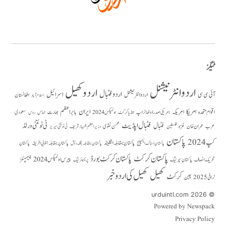
ٹیگز
اردو انٹرنیشنل
اردو کھیل
اردو فٹبال
اسرائیل
آئی سی سی
اردو انٹر نیشنل
افغانستان
اسلام آباد
امریکا
ایران
امریکہ
بابر اعظم
اقوام متحدہ
بھارت
سعودی
امریکی صدر ڈونلڈ ٹرمپ
حماس
انڈیا کرکٹ
اولمپکس 2024
روس
فٹبال اپڈیٹ
فٹبال
ٹی ٹوئنٹی ورلڈ
عرب
عمران خان
غزہ
فلسطین
محسن نقوی
وزیراعظم شہباز شریف
ٹی ٹوئنٹی سیریز
پاکستان
کپ 2024
پاکستان بمقابلہ انگلینڈ
پاکستان بمقابلہ جنوبی افریقہ
پاکستان
پاکستان بمقابلہ بنگلہ دیش
پاکستان اسٹاک ایکسچینج
پاکستان کرکٹ
پاکستان کرکٹ بورڈ
پیرس اولمپکس 2024
تحریک انصاف
چیمپئنز
پاکستان سپر لیگ
پریمیئر لیگ
کھیل
کھیل کی اردو خبر
کرکٹ
ٹرافی 2025
چین
© 2026 urduintl.com
Powered by Newspack
Privacy Policy