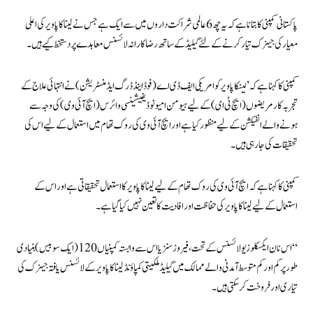
پاکستانی کمپنی کا بتانا ہے کہ یہ چھ6عالمی شراکت داروں میں سے ایک ہے جس نے لیناکاپاویر کی اعلی
معیار کی جینرک تیار کرنے کے لئے گیلیڈ کے ساتھ رضاکارانہ لائسنس معاہدے پر دستخط کیے ہیں۔
کمپنی کا کہنا ہے کہ ’لینکاپاویر کو امریکی ایف ڈی اے (فوڈ اینڈ ڈرگ ایڈمنسٹریشن) نے انتہائی علاج کے
تجربہ کار مریضوں (ایچ ٹی ای) کے لیے ہیومن امیونو ڈیفیشینسی وائرس (ایچ آئی وی) کی وجہ سے
ہونے والے انفیکشن کے لیے منظور کیا ہے اور ایچ آئی وی کی روک تھام میں استعمال کے لیے اس کی
تحقیقات کی جا رہی ہیں۔
کمپنی کا کہنا ہے کہ ایچ آئی وی کی روک تھام کے لیے لیناکاپاویر کا استعمال تحقیقاتی ہے اور اس کے
استعمال کے لیے لیناکاپاویر کی حفاظت اور افادیت کا تعین نہیں کیا گیا ہے۔
“اس نان ایکسکلوزیو لائسنس کے تحت، فیروزسنز یا اس سے وابستہ کمپنیاں 120 (ایک سو بیس) بنیادی
طور پر کم اور کم متوسط آمدنی والے ممالک میں گیلیڈ ملکیتی کمپاؤنڈ لیناکاپاویر کے لائسنس یافتہ جینرک کی
تیاری اور فروخت کر سکتی ہیں۔