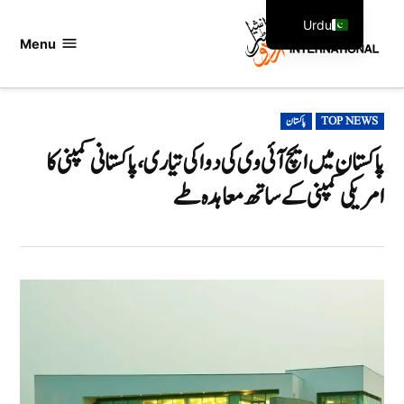
Ski
Urdu
t
Menu
اردو
English
conten
انٹرنیشنل
POSTED
TOP NEWS
پاکستان
IN
پاکستان میں ایچ آئی وی کی دوا کی تیاری،پاکستانی کمپنی کا
امریکی کمپنی کے ساتھ معاہدہ طے