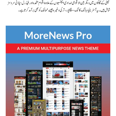
کمپنی کے گاہکوں میں دیگر بین الاقوامی امدادی ایجنسیوں کے علاوہ اقوام متحدہ اور فیڈرل سپلائی سروسز
شامل ہیں۔ یہ آسٹریلیا ، ہانگ کانگ ، سنگاپور ، ترکی وغیرہ جیسے ممالک کو بھی برآمد کرتا ہے۔