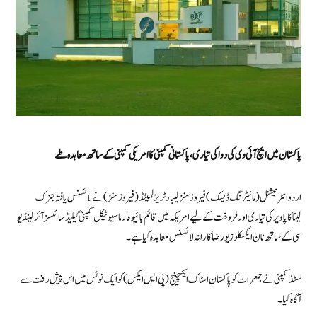
پاکستان میں ایچ آئی وی کی دوا کی تیاری،پاکستانی کمپنی کا امریکی کمپنی کے ساتھ معاہدہ طے
اردو انٹرنیشنل (مانیٹرنگ ڈیسک) فیروزسنز لیبارٹریز لمیٹڈ (فیروزسنز) نے لائسنس یافتہ جنرک
لیناکاپاویر کی تیاری اور فروخت کے لیے امریکہ میں قائم بائیو فارماسیوٹیکل کمپنی گیلیڈ سائنسز آئرلینڈ یو
سی کے ساتھ نان ایکسکلوزیو رضاکارانہ لائسنس معاہدہ کیا ہے۔
لسٹڈ کمپنی نے جمعرات کو پاکستان اسٹاک ایکسچینج (پی ایس ایکس) کو ایک نوٹس میں اس پیش رفت سے
آگاہ کیا۔