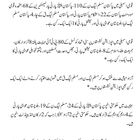
قومی اسمبلی میں پاکستان مسلم لیگ ن کے 110، پاکستان پیپلز پارٹی پارلیمنٹیرین کے 68، متحدہ قومی
موومنٹ پاکستان کے 22، استحکام پاکستان پارٹی اور پاکستان مسلم لیگ ق کے چار 4، پاکستان مسلم
لیگ ضیا، بلوچستان عوامی پارٹی اور نیشنل پارٹی کا 1 ایک ایک رکن ہے۔
قومی اسمبلی میں اپوزیشن نشستوں پر سنی اتحاد کونسل کے 80، پی ٹی آئی حمایت یافتہ 8 آزاد ارکان ،
جمیعت علماء اسلام کے 8، بلوچستان نیشنل پارٹی، مجلس وحدت المسلمین اور پشتونخوا ملی عوامی پارٹی کا
ایک ایک رکن ہے۔*
آزاد حیثیت سے منتخب ہو کر مسلم لیگ ن اور مسلم لیگ ق میں شمولیت اختیار کرنے والے ایک ایک
رکن بھی اپوزیشن نشستوں پر ہیں۔*
سینیٹ میں حکومتی بنچز پر پاکستان پیپلز پارٹی کے 24، مسلم لیگ ن کے 19،بلوچستان عوامی پارٹی
کے 4، ایم کیو ایم کے 3 ارکان ہیں۔ حکومتی بنچز پر 2 آزاد سینیٹرز جب کہ 2 ارکان انڈیپنڈنٹ بنچز پر
ہیں۔