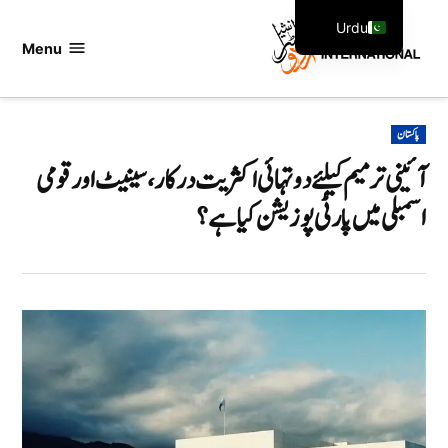
Ski
Urdu
t
Menu
اردو
English
conten
انٹرنیشنل
POSTED
پاکستان
IN
آئینی ترمیم کیلئے دو تہائی اکثریت درکار، سینیٹ اور قومی
اسمبلی میں پارٹی پوزیشن کیا ہے؟