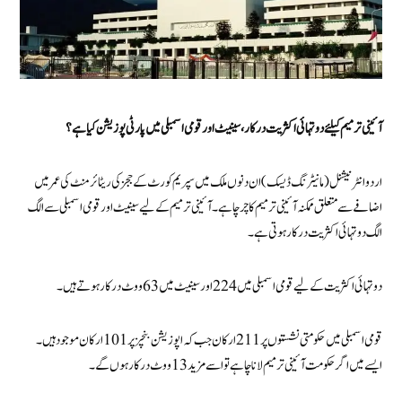
آئینی ترمیم کیلئے دو تہائی اکثریت درکار، سینیٹ اور قومی اسمبلی میں پارٹی پوزیشن کیا ہے؟
اردو انٹرنیشنل (مانیٹرنگ ڈیسک) ان دنوں ملک میں سپریم کورٹ کے ججز کی ریٹائرمنٹ کی عمر میں
اضافے سے متعلق ممکنہ آئینی ترمیم کا چرچا ہے۔ آئینی ترمیم کے لیے سینیٹ اور قومی اسمبلی سے الگ
الگ دو تہائی اکثریت درکار ہوتی ہے۔
دو تہائی اکثریت کے لیے قومی اسمبلی میں 224 اور سینیٹ میں 63 ووٹ درکار ہوتے ہیں ۔
قومی اسمبلی میں حکومتی نشستوں پر 211 ارکان جب کہ اپوزیشن بنچزپر 101 ارکان موجود ہیں۔
ایسے میں اگر حکومت آئینی ترمیم لانا چاہے تو اسے مزید 13 ووٹ درکار ہوں گے۔