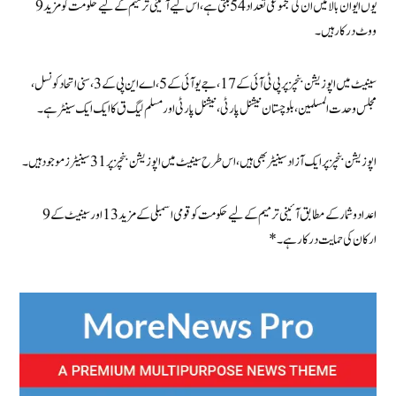
یوں ایوان بالا میں ان کی مجموعی تعداد 54 بنتی ہے، اس لیے آئینی ترمیم کے لیے حکومت کو مزید 9
ووٹ درکار ہیں۔
سینیٹ میں اپوزیشن بنچز پر پی ٹی آئی کے 17، جے یو آئی کے 5، اے این پی کے 3، سنی اتحاد کونسل ،
مجلس وحدت المسلمین ، بلوچستان نیشنل پارٹی، نیشنل پارٹی اور مسلم لیگ ق کا ایک ایک سینٹر ہے۔
اپوزیشن بنچز پر ایک آزاد سینیٹر بھی ہیں ، اس طرح سینیٹ میں اپوزیشن بنچز پر 31 سینیٹرز موجود ہیں۔
اعداد و شمار کے مطابق آئینی ترمیم کے لیے حکومت کو قومی اسمبلی کے مزید 13 اور سینیٹ کے 9
ارکان کی حمایت درکار ہے۔*