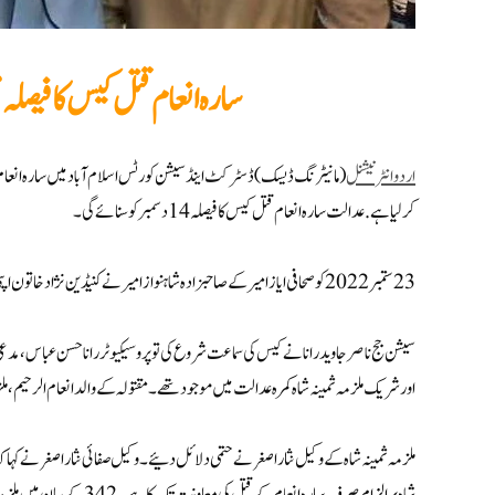
سارہ انعام قتل کیس کا فیصلہ محفوظ 14 دسمبر کو سنا
اردو انٹرنیشنل
(مانیٹرنگ ڈیسک) ڈسٹرکٹ اینڈ سیشن کورٹس اسلام آباد میں سارہ انعام 
کرلیاہے . عدالت سارہ انعام قتل کیس کا فیصلہ 14 دسمبر کو سنائے گی۔
23 ستمبر 2022 کو صحافی ایاز امیر کے صاحبزادہ شاہنواز امیر نے کنیڈین نژاد خاتون اپنی بیوی کو اسلام آباد کے علاقے چک شہزاد میں فارم ہاؤس میں بے دردی سے قتل کر دیا تھا۔
سیشن جج ناصرجاویدرانا نے کیس کی سماعت شروع کی تو پروسیکیوٹرراناحسن عباس، مدعی
اور شریک ملزمہ ثمینہ شاہ کمرہ عدالت میں موجود تھے۔ مقتولہ کے والد انعام الرحیم، 
ملزمہ ثمینہ شاہ کے وکیل نثاراصغر نے حتمی دلائل دئیے۔وکیل صفائی نثاراصغر نے کہا کہ 