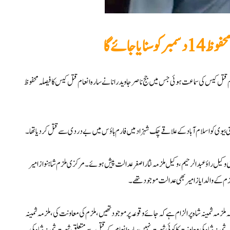
یا جائے گا
قتل کیس کی سماعت ہوئی جس میں جج ناصرجاویدرانا نے سارہ انعام قتل کیس کا فیصلہ محفوظ
 وکیل راؤ عبد الرحیم، وکیل ملزمہ نثاراصغر عدالت پیش ہوئے۔ مرکزی ملزم شاہنوازامیر
ملزم کے والدایازامیر بھی عدالت موجود تھے۔
ملزمہ ثمینہ شاہ پر الزام ہے کہ جائے وقوعہ پر موجود تھیں، ملزم کی معاونت کی، ملزمہ ثمینہ