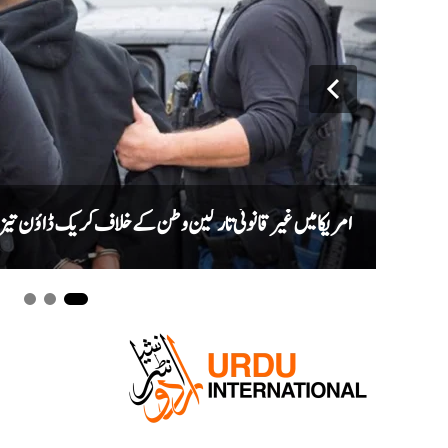
امریکا میں غیر قانونی تارکین وطن کے خلاف کریک ڈاؤن تیز، ایک ماہ میں ری