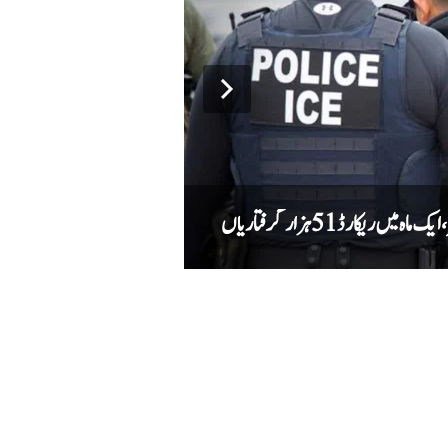
کارڈ 51 ہزار گرفتاریاں
دہشت گردوں کے خلاف کارروائی میں کیپٹ