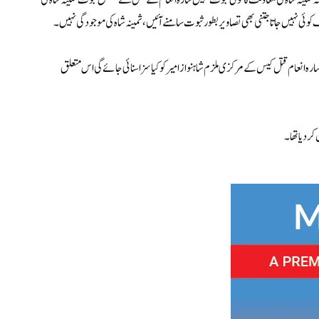
م کے قتل کی معاونت تک کا ہے۔ 342 کے بیان میں ملزمہ ثمینہ شاہ کی معاونت کا کوئی ثبوت نہیں سارہ انعام کے قتل سے متعلق ثبوت ثمینہ شاہ کی
ئی نہیں جاتا جتنی بھی تصاویر بطور ثبوت سامنے آئیں، ثمینہ شاہ کی موجودگی نہیں۔
ہ انعام قتل کیس کے مرکزی ملزم شاہنواز امیر کو کیا سزا سنائی جائے گی اس متعلق
ر دیا تھا۔