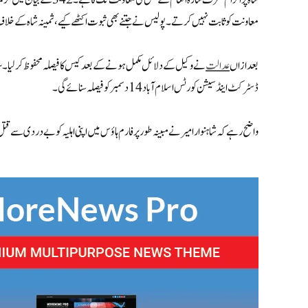
شاہ پر الزام صرف سارہ انعا
معاونت کو ثابت نہیں کرتے۔ پولیس نے جتنے بھی ثبوت اکٹھےکیے، ثمینہ شاہ کے خلاف کو
بعدازاں
عدالت
نے وکیل کے دلائل مکمل ہونے کے بعد کیس کا فیصلہ محفوظ کر لیا۔سار
ڈسٹرکٹ اینڈ سیشن کورٹس اسلام آباد 14 دسمبر کو فیصلہ سنائے گی۔
واضح رہے کہ شاہنوار امیر نے مبینہ طور پر فارم ہاؤس میں اپنی اہلیہ کو بے دردی سے قتل ک