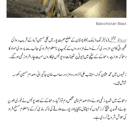
Balochistan Blast
اردو انٹرنیشنل
(مانیٹرنگ ڈیسک) بلوچستان کے ضلع صحبت پورمیں کلی حسین آباد کے قریب روڈ کی
تعمیراتی کام پر مزدوری کرنے والے مزدوروں کے کیمپ پر نامعلوم افراد کی جانب سے بارودی مواد کا
دھماکہ ہوا ہے.دھماکے کے نتیجے میں ڈیوٹی پر تعینات دو پولیس اہلکار وں سمیت چار افراد زخمی ہو گئے۔
زخمیوں میں محمدعثمان گولہ،مہتاب علی اُنڑ اور دو مزدور صاحب خان جاگیرانی ،صدام حسین کھوسہ
شامل ہیں۔
دھماکے میں شدیدزخمی ہونے والا صدام نامی شخص دم توڑ گیا۔ دھماکے کے بعد پولیس نے فوری طور پر
جائے وقوعہ پر پہنچ کر زخمیوں کو ہسپتال پہنچایا اورپورے علاقے کی ناکہ بندی کرکے نامعلوم مسلح افراد
کی تلاش شروع کردی ہے۔