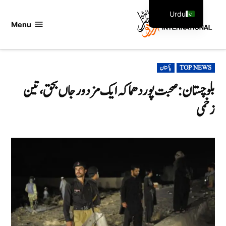
Ski
Urdu
t
Menu
اردو
English
conten
انٹرنیشنل
POSTED
TOP NEWS
پاکستان
IN
بلوچستان: صحبت پور دھماکہ ایک مزدور جاں بحق ، تین
زخمی